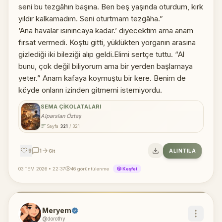
seni bu tezgâhın başına. Ben beş yaşında oturdum, kırk
yıldır kalkamadım. Seni oturtmam tezgâha.”
‘Ana havalar ısınıncaya kadar.’ diyecektim ama anam
fırsat vermedi. Koştu gitti, yüklükten yorganın arasına
gizlediği iki bileziği alıp geldi.Elimi sertçe tuttu. “Al
bunu, çok değil biliyorum ama bir yerden başlamaya
yeter.” Anam kafaya koymuştu bir kere. Benim de
köyde onların izinden gitmemi istemiyordu.
SEMA ÇIKOLATALARI
Alparslan Öztaş
Sayfa
321
/ 321
🤍
9
1
ALINTILA
Git
03 TEM 2026 • 22:37
46 görüntülenme
🎲 Keşfet
Meryem
@dorothy