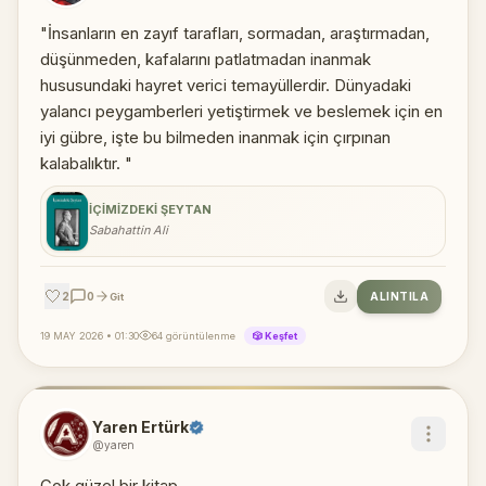
"İnsanların en zayıf tarafları, sormadan, araştırmadan,
düşünmeden, kafalarını patlatmadan inanmak
hususundaki hayret verici temayüllerdir. Dünyadaki
yalancı peygamberleri yetiştirmek ve beslemek için en
iyi gübre, işte bu bilmeden inanmak için çırpınan
kalabalıktır. "
İÇIMIZDEKI ŞEYTAN
Sabahattin Ali
🤍
2
0
ALINTILA
Git
19 MAY 2026 • 01:30
64 görüntülenme
🎲 Keşfet
Yaren Ertürk
@yaren
Çok güzel bir kitap