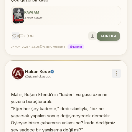
KAVGAM
Adolf Hitler
🤍
9
0
ALINTILA
Git
07 MAY 2026 • 22:08
78 görüntülenme
🎲 Keşfet
Hakan Köse
@gizemliokuyucu
Mahir, Ruşen Efendi’nin “kader” vurgusu üzerine
yüzünü buruşturarak:
“Eğer her şey kaderse,” dedi sıkıntıyla, “biz ne
yaparsak yapalım sonuç değişmeyecek demektir.
Öyleyse bizim çabamızın anlamı ne? İrade dediğimiz
şey sadece bir yanılsama değil mi?”