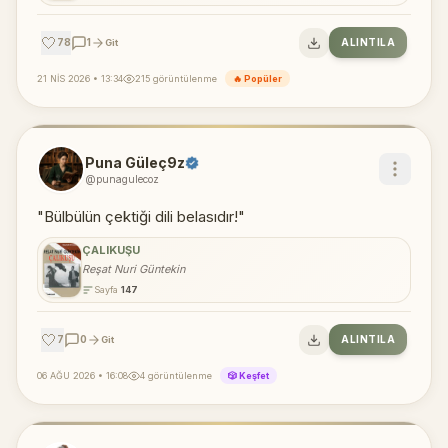
🤍
78
1
ALINTILA
Git
21 NİS 2026 • 13:34
215 görüntülenme
🔥 Popüler
Puna Güleç9z
@punagulecoz
"Bülbülün çektiği dili belasıdır!"
ÇALIKUŞU
Reşat Nuri Güntekin
Sayfa
147
🤍
7
0
ALINTILA
Git
06 AĞU 2026 • 16:08
4 görüntülenme
🎲 Keşfet