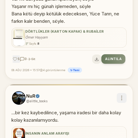
Yaşanır mı hiç günah işlemeden, söyle
Bana kötü deyip kötülük edeceksen, Yüce Tanrı, ne
farkın kalır benden, söyle.
DÖRTLÜKLER (KARTON KAPAK) & RUBAILER
Ömer Hayyam
Sayfa
8
🤍
5
0
ALINTILA
Git
08 AĞU 2026 • 15:57
4 görüntülenme
✨ Yeni
NuR
@alittle_books
...bir kez kaybedilince, yaşama iradesi bir daha kolay
ko­lay kazanılamıyordu.
İNSANIN ANLAM ARAYIŞI