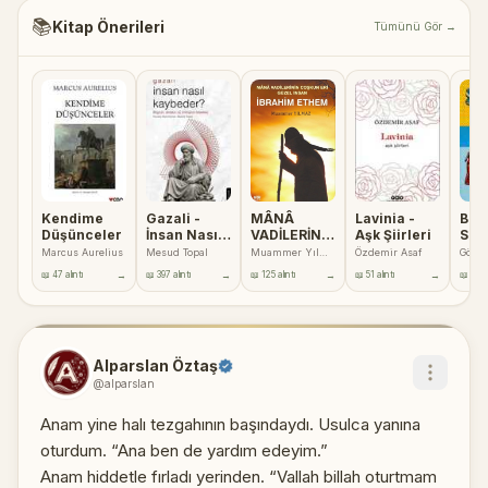
📚
Kitap Önerileri
Tümünü Gör →
Kendime
Gazali -
MÂNÂ
Lavinia -
Bir 
Düşünceler
İnsan Nasıl
VADİLERİNİN
Aşk Şiirleri
Söy
Kaybeder?
ÇOŞKUN ERİ
Ama
Marcus Aurelius
Mesud Topal
Muammer Yılmaz
Özdemir Asaf
Gökh
GÜZEL
→
→
→
→
📖 47 alıntı
📖 397 alıntı
📖 125 alıntı
📖 51 alıntı
📖 68 al
İNSAN
İBRAHİM
ETHEM
Alparslan Öztaş
@alparslan
Anam yine halı tezgahının başındaydı. Usulca yanına
oturdum. “Ana ben de yardım edeyim.”
Anam hiddetle fırladı yerinden. “Vallah billah oturtmam