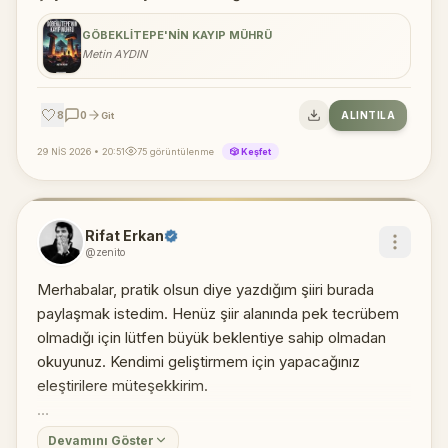
GÖBEKLITEPE'NIN KAYIP MÜHRÜ
Metin AYDIN
🤍
8
0
ALINTILA
Git
29 NİS 2026 • 20:51
75 görüntülenme
🎲 Keşfet
Rifat Erkan
@zenito
Merhabalar, pratik olsun diye yazdığım şiiri burada
paylaşmak istedim. Henüz şiir alanında pek tecrübem
olmadığı için lütfen büyük beklentiye sahip olmadan
okuyunuz. Kendimi geliştirmem için yapacağınız
eleştirilere müteşekkirim.
Devamını Göster