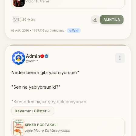
Victor E. Frankl
🤍
5
0
ALINTILA
Git
08 AĞU 2026 • 15:37
5 görüntülenme
✨ Yeni
Admin
@admin
Neden benim gibi yapmıyorsun?"
"Sen ne yapıyorsun ki?"
"Kimseden hiçbir şey beklemiyorum.
Devamını Göster
ŞEKER PORTAKALI
Jose Mauro De Vasconcelos