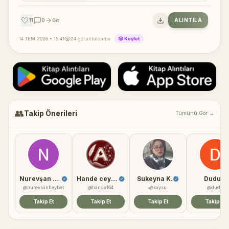
🤍
11
0
ALINTILA
Git
14 TEM 2026 • 15:41
24 görüntülenme
🎲 Keşfet
👥
Takip Önerileri
Tümünü Gör →
Nurevşan Heybet
Hande ceylan
Sukeyna K.
Dudu
@nurevsanheybet
@hande164
@kaysu
@dudu
Takip Et
Takip Et
Takip Et
Takip Et