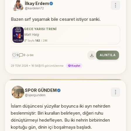
İlkay Erdem
@kardelen72
Bazen sırf yaşamak bile cesaret istiyor sanki.
GECE YARISI TRENI
Matt Haig
Sayfa
142
/ 296
🤍
9
0
ALINTILA
Git
29 TEM 2026 • 16:54
15 görüntülenme
🎲 Keşfet
SPOR GÜNDEM
@sporgundem
İslam düşüncesi yüzyıllar boyunca iki ayrı nehirden
beslenmiştir: Biri kuralları belirleyen, diğeri ruhu
dönüştürmeyi hedefleyen. Bu iki nehrin birbirinden
koptuğu gün, dinin içi boşalmaya başladı.