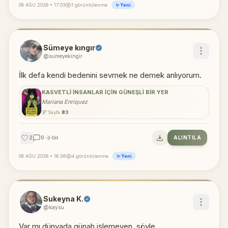
08 AĞU 2026 • 17:03
1 görüntülenme
✨ Yeni
Sümeye kıngır
@sumeyekingir
İlk defa kendi bedenini sevmek ne demek anlıyorum.
KASVETLI İNSANLAR İÇIN GÜNEŞLI BIR YER
Mariana Enriquez
Sayfa
83
🤍
2
0
ALINTILA
Git
08 AĞU 2026 • 16:26
4 görüntülenme
✨ Yeni
Sukeyna K.
@kaysu
Var mı dünyada günah işlemeyen, söyle