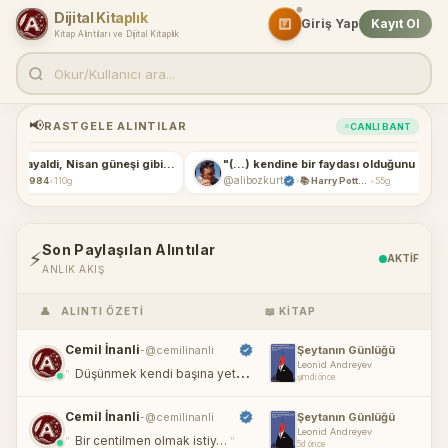
Dijital Kitaplık
Giriş Yap
Kayıt Ol
Kitap Alıntıları ve Dijital Kitaplık
📢
RASTGELE ALINTILAR
CANLI BANT
"Beyhude bir hayaldi, Nisan güneşi gibi …"
"(...) kendine bir faydası olduğunu görme…"
@alibozkurt
•
•
110g
📚 Harry Potter ve Azkaban Tutsağı
55g
Son Paylaşılan Alıntılar
⚡
AKTİF
ANLIK AKIŞ
👤
ALINTI ÖZETI
📖 KITAP
Cemil İnanli
@cemilinanli
Şeytanın Günlüğü
-
Leonid Andreyev
"
"
Düşünmek kendi başına yet…
şimdi önce
Cemil İnanli
@cemilinanli
Şeytanın Günlüğü
-
Leonid Andreyev
"
"
Bir centilmen olmak istiy…
5d önce