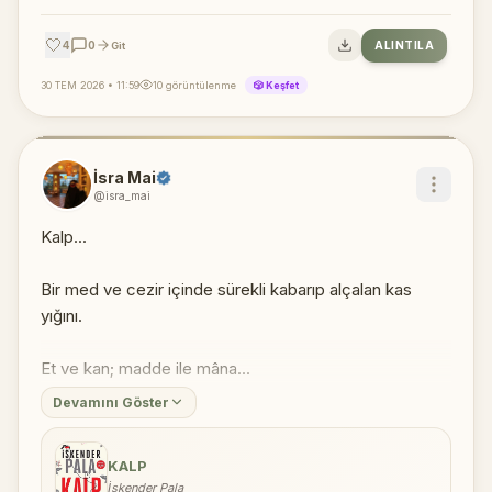
🤍
4
0
ALINTILA
Git
30 TEM 2026 • 11:59
10 görüntülenme
🎲 Keşfet
İsra Mai
@isra_mai
Kalp...
Bir med ve cezir içinde sürekli kabarıp alçalan kas
yığını.
Et ve kan; madde ile mâna...
Devamını Göster
KALP
İskender Pala