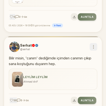
🤍
6
0
ALINTILA
Git
05 AĞU 2026 • 19:55
5 görüntülenme
✨ Yeni
Serhat
@serhat
Bilir misin, 'canım' dediğimde içimden canımın çıkıp
sana koştuğunu duyarım hep.
LEYLIM LEYLIM
Ahmed Arif
🤍
58
0
ALINTILA
Git