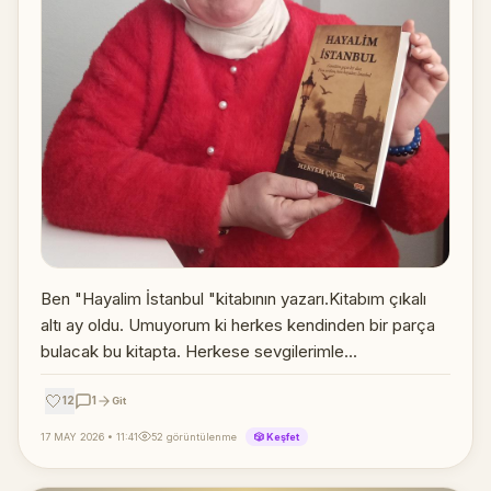
Ben "Hayalim İstanbul "kitabının yazarı.Kitabım çıkalı
altı ay oldu. Umuyorum ki herkes kendinden bir parça
bulacak bu kitapta. Herkese sevgilerimle...
🤍
12
1
Git
17 MAY 2026 • 11:41
52 görüntülenme
🎲 Keşfet