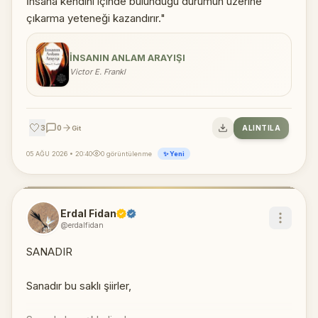
İnsana kendini içinde bulunduğu durumun üzerine
çıkarma yeteneği kazandırır."
İNSANIN ANLAM ARAYIŞI
Victor E. Frankl
🤍
3
0
ALINTILA
Git
05 AĞU 2026 • 20:40
0 görüntülenme
✨ Yeni
Erdal Fidan
@erdalfidan
SANADIR
Sanadır bu saklı şiirler,