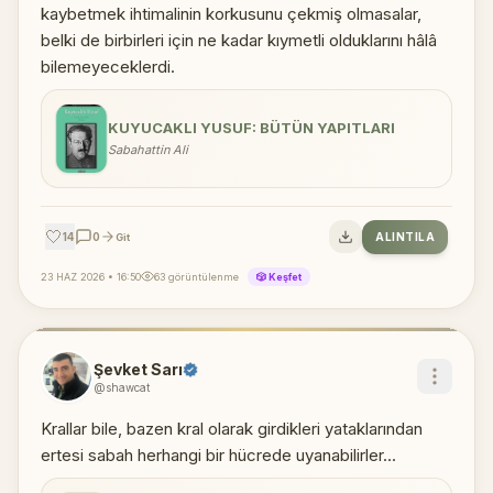
kaybetmek ihtimalinin korkusunu çekmiş olmasalar,
belki de birbirleri için ne kadar kıymetli olduklarını hâlâ
bilemeyeceklerdi.
KUYUCAKLI YUSUF: BÜTÜN YAPITLARI
Sabahattin Ali
🤍
14
0
ALINTILA
Git
23 HAZ 2026 • 16:50
63 görüntülenme
🎲 Keşfet
Şevket Sarı
@shawcat
Krallar bile, bazen kral olarak girdikleri yataklarından
ertesi sabah herhangi bir hücrede uyanabilirler...