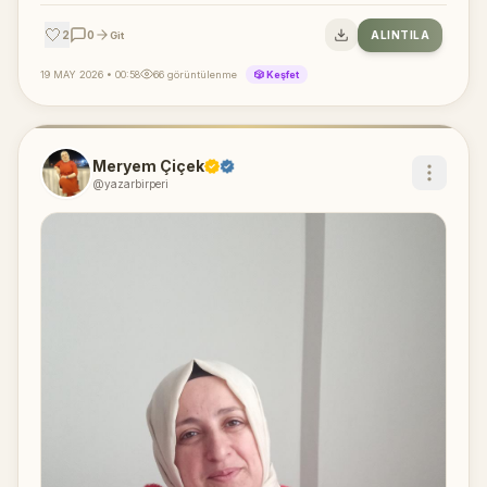
🤍
2
0
ALINTILA
Git
19 MAY 2026 • 00:58
66 görüntülenme
🎲 Keşfet
Meryem Çiçek
@yazarbirperi