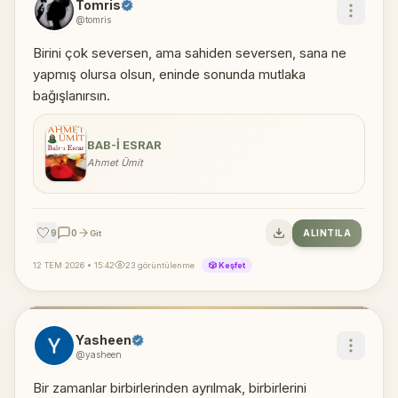
Tomris
@tomris
Birini çok seversen, ama sahiden seversen, sana ne
yapmış olursa olsun, eninde sonunda mutlaka
bağışlanırsın.
BAB-I ESRAR
Ahmet Ümit
🤍
9
0
ALINTILA
Git
12 TEM 2026 • 15:42
23 görüntülenme
🎲 Keşfet
Yasheen
@yasheen
Bir zamanlar birbirlerinden ayrılmak, birbirlerini