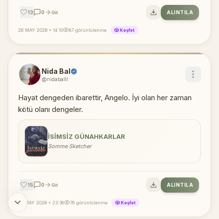
🤍
13
0
ALINTILA
Git
26 MAY 2026 • 14:10
87 görüntülenme
🎲 Keşfet
Nida Bal
@nidaballl
Hayat dengeden ibarettir, Angelo. İyi olan her zaman
kötü olanı dengeler.
İSIMSIZ GÜNAHKARLAR
Somme Sketcher
🤍
15
0
ALINTILA
Git
04 MAY 2026 • 23:38
78 görüntülenme
🎲 Keşfet