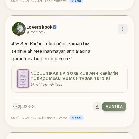
05 AĞU 2026 • 22:42
1 görüntülenme
✨ Yeni
Loversbook
@loversbook
45- Sen Kur’an’ı okuduğun zaman biz,
seninle ahirete inanmayanların arasına
görünmez bir perde çekeriz"
NÜZUL SIRASINA GÖRE KUR'AN-I KERİM'İN
TÜRKÇE MEALİ VE MUHTASAR TEFSIRI
Elmalılı Hamdi Yazır
🤍
3
0
ALINTILA
Git
05 AĞU 2026 • 22:04
2 görüntülenme
✨ Yeni