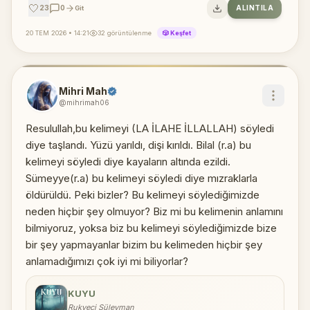
🤍
23
0
ALINTILA
Git
20 TEM 2026 • 14:21
32 görüntülenme
🎲 Keşfet
Mihri Mah
@mihrimah06
Resulullah,bu kelimeyi (LA İLAHE İLLALLAH) söyledi
diye taşlandı. Yüzü yarıldı, dişi kırıldı. Bilal (r.a) bu
kelimeyi söyledi diye kayaların altında ezildi.
Sümeyye(r.a) bu kelimeyi söyledi diye mızraklarla
öldürüldü. Peki bizler? Bu kelimeyi söylediğimizde
neden hiçbir şey olmuyor? Biz mi bu kelimenin anlamını
bilmiyoruz, yoksa biz bu kelimeyi söylediğimizde bize
bir şey yapmayanlar bizim bu kelimeden hiçbir şey
anlamadığımızı çok iyi mi biliyorlar?
KUYU
Rukyeci Süleyman