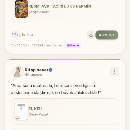
RESMI AŞK TACIRI LÜKS NERMIN
Şaziye Karlıklı
🤍
4
0
ALINTILA
Git
03 HAZ 2026 • 10:13
64 görüntülenme
🎲 Keşfet
Kitap sever
@kitapsever
“Ama şunu unutma ki, bir insanın verdiği sırrı
başkalarına ulaştırmak en büyük ahlaksızlıktır!”
EL KIZI
Orhan Kemal