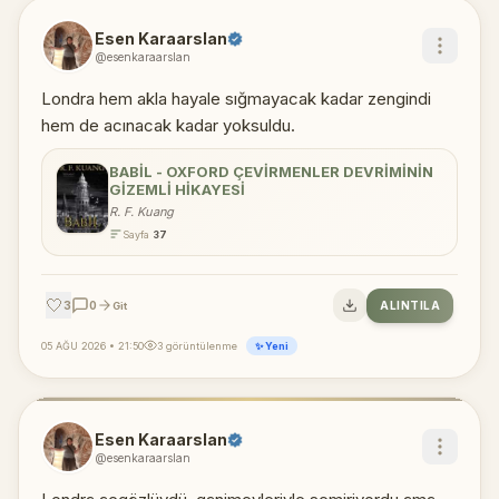
Esen Karaarslan
@esenkaraarslan
Londra hem akla hayale sığmayacak kadar zengindi
hem de acınacak kadar yoksuldu.
BABIL - OXFORD ÇEVIRMENLER DEVRIMININ
GIZEMLI HIKAYESI
R. F. Kuang
Sayfa
37
🤍
3
0
ALINTILA
Git
05 AĞU 2026 • 21:50
3 görüntülenme
✨ Yeni
Esen Karaarslan
@esenkaraarslan