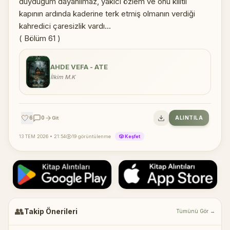
duyduğum dayanılmaz, yakıcı özlem ve onu kilitli
kapının ardında kaderine terk etmiş olmanın verdiği
kahredici çaresizlik vardı...
( Bölüm 61 )
AHDE VEFA - ATE
İlkim M.K
🤍
6
0
ALINTILA
Git
13 TEM 2026 • 21:54
19 görüntülenme
🎲 Keşfet
👥
Takip Önerileri
Tümünü Gör →