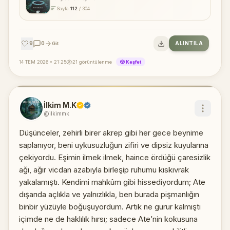
Sayfa
112
/ 304
🤍
9
0
ALINTILA
Git
14 TEM 2026 • 21:25
21 görüntülenme
🎲 Keşfet
İlkim M.K
@ilkimmk
​Düşünceler, zehirli birer akrep gibi her gece beynime
saplanıyor, beni uykusuzluğun zifiri ve dipsiz kuyularına
çekiyordu. Eşimin ilmek ilmek, haince ördüğü çaresizlik
ağı, ağır vicdan azabıyla birleşip ruhumu kıskıvrak
yakalamıştı. Kendimi mahkûm gibi hissediyordum; Ate
dışarıda açlıkla ve yalnızlıkla, ben burada pişmanlığın
binbir yüzüyle boğuşuyordum. Artık ne gurur kalmıştı
içimde ne de haklılık hırsı; sadece Ate’nin kokusuna