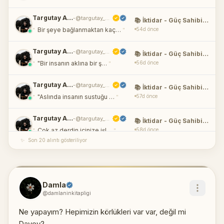
Targutay Alaz
@targutay_alaz
-
📚 İktidar - Güç Sahibi Olmanın 48 Yasası
"
"
54d önce
Bir şeye bağlanmaktan kaç…
Targutay Alaz
@targutay_alaz
-
📚 İktidar - Güç Sahibi Olmanın 48 Yasası
"
"
56d önce
"Bir insanın aklına bir ş…
Targutay Alaz
@targutay_alaz
-
📚 İktidar - Güç Sahibi Olmanın 48 Yasası
"
"
57d önce
"Aslında insanın sustuğu …
Targutay Alaz
@targutay_alaz
-
📚 İktidar - Güç Sahibi Olmanın 48 Yasası
"
"
58d önce
Çok az derdin içinize işl…
✨
Son 20 alıntı gösteriliyor
Targutay Alaz
@targutay_alaz
-
📚 İktidar - Güç Sahibi Olmanın 48 Yasası
"
"
59d önce
Toplum cesur düşünceler t…
Damla
Targutay Alaz
@targutay_alaz
-
📚 İktidar - Güç Sahibi Olmanın 48 Yasası
@damlaninkitapligi
"
"
59d önce
Sizi diğerlerinden ayıran…
Ne yapayım? Hepimizin körlükleri var var, değil mi
Targutay Alaz
@targutay_alaz
-
📚 İktidar - Güç Sahibi Olmanın 48 Yasası
Davey?