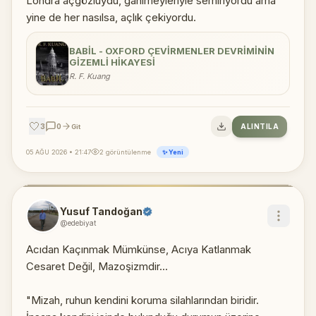
Londra açgözlüydü, ganimeyleriyle semiriyordu ama
yine de her nasılsa, açlık çekiyordu.
BABIL - OXFORD ÇEVIRMENLER DEVRIMININ
GIZEMLI HIKAYESI
R. F. Kuang
🤍
3
0
ALINTILA
Git
05 AĞU 2026 • 21:47
2 görüntülenme
✨ Yeni
Yusuf Tandoğan
@edebiyat
Acıdan Kaçınmak Mümkünse, Acıya Katlanmak
Cesaret Değil, Mazoşizmdir...
"Mizah, ruhun kendini koruma silahlarından biridir.