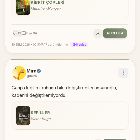
KIBRIT ÇÖPLERI
Murathan Mungan
🤍
12
0
ALINTILA
Git
30 TEM 2026 • 00:57
17 görüntülenme
🎲 Keşfet
Mira
@mira
Garip değil mi ruhunu bile değiştirebilen insanoğlu,
kaderini değiştiremiyordu.
SEFILLER
Victor Hugo