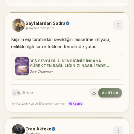
201
Sayfalardan Sadra
@sayfalardansadra
Kişinin eşi tarafından sevildiğini hissetme ihtiyacı,
evlilikle ilgili tüm isteklerin temelinde yatar.
BEŞ SEVGI DILI- SEVDIĞINIZ İNSANA
YÜREKTEN BAĞLILIĞINIZI NASIL İFADE
EDERSINIZ
Gary Chapman
🤍
4
1
ALINTILA
Git
10 HAZ 2026 • 21:39
43 görüntülenme
🎲 Keşfet
Eren Akteke
@eakteke