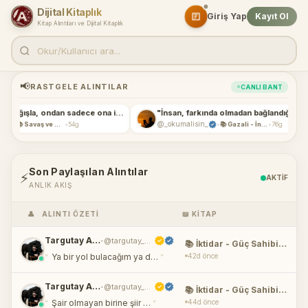
Dijital Kitaplık
Giriş Yap
Kayıt Ol
Kitap Alıntıları ve Dijital Kitaplık
📢
RASTGELE ALINTILAR
CANLI BANT
"Düşmanını bağışla, ondan sadece ona iyil…"
"İnsan, farkında olmadan bağlandığı şeyle…"
•
@_okumalisin_
•
•
@s
📚 Savaş ve Barış - 2 Kitap Takım
54g
📚 Gazali - İnsan Nasıl Kaybeder?
76g
Son Paylaşılan Alıntılar
⚡
AKTİF
ANLIK AKIŞ
👤
ALINTI ÖZETI
📖 KITAP
Targutay Alaz
@targutay_alaz
-
📚 İktidar - Güç Sahibi Olmanın 48 Yasası
"
"
42d önce
Ya bir yol bulacağım ya d…
Targutay Alaz
@targutay_alaz
-
📚 İktidar - Güç Sahibi Olmanın 48 Yasası
"
"
44d önce
Şair olmayan birine şiir …