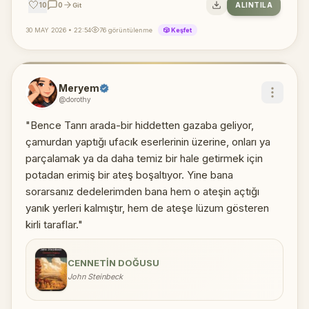
🤍
10
0
ALINTILA
Git
30 MAY 2026 • 22:54
76 görüntülenme
🎲 Keşfet
Meryem
@dorothy
"Bence Tanrı arada-bir hiddetten gazaba geliyor,
çamurdan yaptığı ufacık eserlerinin üzerine, onları ya
parçalamak ya da daha temiz bir hale getirmek için
potadan erimiş bir ateş boşaltıyor. Yine bana
sorarsanız dedelerimden bana hem o ateşin açtığı
yanık yerleri kalmıştır, hem de ateşe lüzum gösteren
kirli taraflar."
CENNETIN DOĞUSU
John Steinbeck