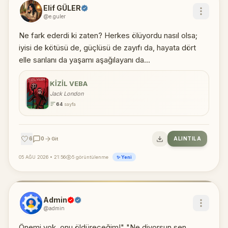
Elif GÜLER
@e.guler
Ne fark ederdi ki zaten? Herkes ölüyordu nasıl olsa;
iyisi de kötüsü de, güçlüsü de zayıfı da, hayata dört
elle sarılanı da yaşamı aşağılayanı da...
KIZIL VEBA
Jack London
64
sayfa
🤍
6
0
ALINTILA
Git
05 AĞU 2026 • 21:56
5 görüntülenme
✨ Yeni
Admin
@admin
Önemi yok, onu öldüreceğim!" "Ne diyorsun sen