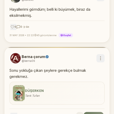
Hayallerimi gömdüm; belli ki büyümek, biraz da
eksilmekmiş.
🤍
6
0
Git
31 MAY 2026 • 22:22
45 görüntülenme
🎲 Keşfet
Berna çorum
@berna06
Sonu yokluğa çıkan şeylere gerekçe bulmak
gerekmez.
DÜŞERKEN
Tarık Tufan