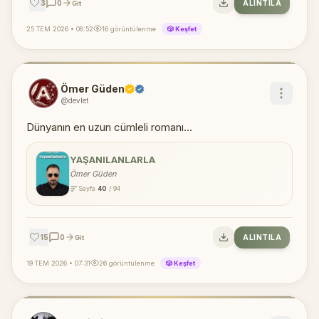
🤍
3
0
ALINTILA
Git
25 TEM 2026 • 08:52
16 görüntülenme
🎲 Keşfet
Ömer Güden
@devlet
Dünyanın en uzun cümleli romanı...
YAŞANILANLARLA
Ömer Güden
Sayfa
40
/ 94
🤍
15
0
ALINTILA
Git
19 TEM 2026 • 07:31
26 görüntülenme
🎲 Keşfet