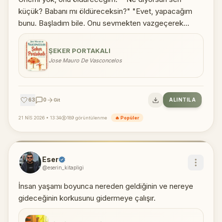
küçük? Babanı mı öldüreceksin?" "Evet, yapacağım
bunu. Başladım bile. Onu sevmekten vazgeçerek...
ŞEKER PORTAKALI
Jose Mauro De Vasconcelos
🤍
63
0
ALINTILA
Git
21 NİS 2026 • 13:34
189 görüntülenme
🔥 Popüler
Eser
@eserin_kitapligi
İnsan yaşamı boyunca nereden geldiğinin ve nereye
gideceğinin korkusunu gidermeye çalışır.