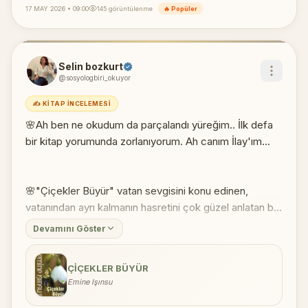
17 MAY 2026 • 09:00
145 görüntülenme
🔥 Popüler
Selin bozkurt
@sosyologbiri_okuyor
✍️ KITAP İNCELEMESI
🌸Ah ben ne okudum da parçalandı yüreğim.. İlk defa
bir kitap yorumunda zorlanıyorum. Ah canım İlay'ım...
🌸"Çiçekler Büyür" vatan sevgisini konu edinen,
vatanından ayrı kalmanın hasretini çok güzel anlatan bir
eser. Bulgaristan'da yaşayan ve Bulgar vatandaşı
Devamını Göster
olmaya zorlanan, bu sebeple ikincil vatandaş
muamelesi gören kardeşlerimizin hikayesi. İçinde bir
ÇIÇEKLER BÜYÜR
sevda hikâyesini de barındıran çok katmanlı bir hikaye
Emine Işınsu
anlatıyor bize Emine Işınsu..