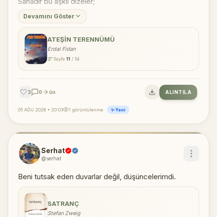
Sanadır bu aşklı dizeler;
Devamını Göster
ATEŞIN TERENNÜMÜ
Erdal Fidan
Sayfa
11
/ 54
🤍
3
0
ALINTILA
Git
05 AĞU 2026 • 20:03
1 görüntülenme
✨ Yeni
Serhat
@serhat
Beni tutsak eden duvarlar değil, düşüncelerimdi.
SATRANÇ
Stefan Zweig