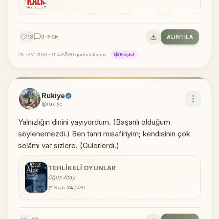
🤍
13
0
ALINTILA
Git
28 TEM 2026 • 01:43
30 görüntülenme
🎲 Keşfet
Rukiye
@rukiye
Yalnızlığın dinini yayıyordum. (Başarılı olduğum
söylenemezdi.) Ben tanrı misafiriyim; kendisinin çok
selâmı var sizlere. (Gülerlerdi.)
TEHLIKELI OYUNLAR
Oğuz Atay
Sayfa
24
/ 480