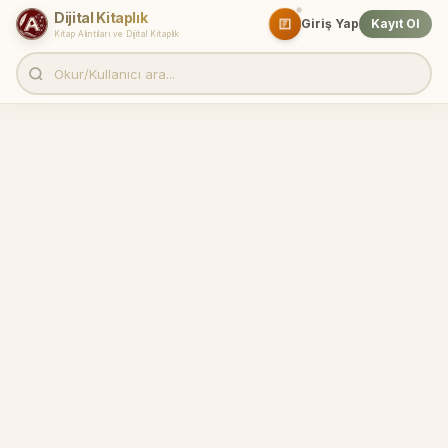
Dijital Kitaplık
Giriş Yap
Kayıt Ol
Kitap Alıntıları ve Dijital Kitaplık