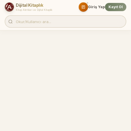
Dijital Kitaplık
Giriş Yap
Kayıt Ol
Kitap Alıntıları ve Dijital Kitaplık