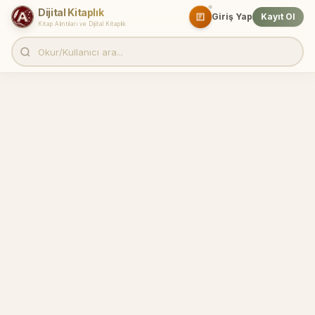
Dijital Kitaplık
Giriş Yap
Kayıt Ol
Kitap Alıntıları ve Dijital Kitaplık