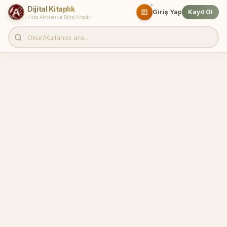
Dijital Kitaplık
Giriş Yap
Kayıt Ol
Kitap Alıntıları ve Dijital Kitaplık