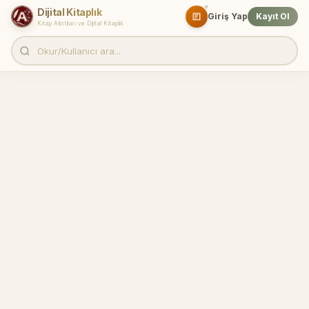
Dijital Kitaplık
Giriş Yap
Kayıt Ol
Kitap Alıntıları ve Dijital Kitaplık