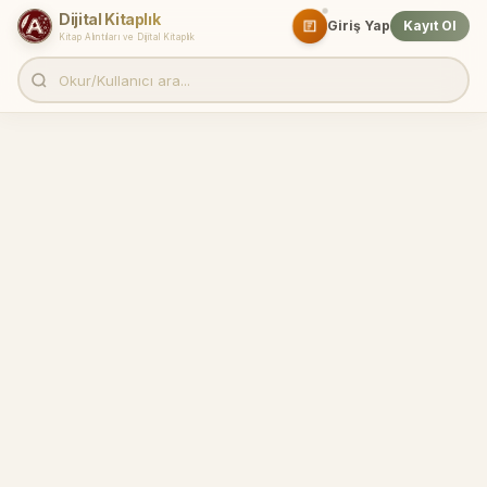
Dijital Kitaplık
Giriş Yap
Kayıt Ol
Kitap Alıntıları ve Dijital Kitaplık