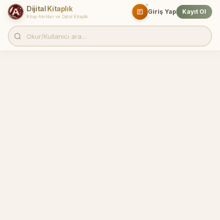
Dijital Kitaplık
Giriş Yap
Kayıt Ol
Kitap Alıntıları ve Dijital Kitaplık