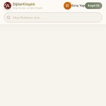
Dijital Kitaplık
Giriş Yap
Kayıt Ol
Kitap Alıntıları ve Dijital Kitaplık