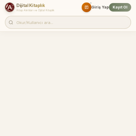
Dijital Kitaplık
Giriş Yap
Kayıt Ol
Kitap Alıntıları ve Dijital Kitaplık