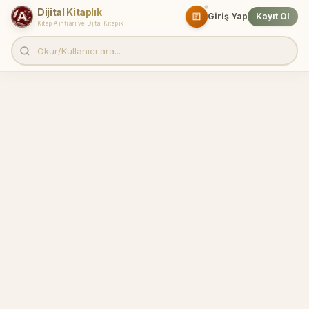
Dijital Kitaplık
Giriş Yap
Kayıt Ol
Kitap Alıntıları ve Dijital Kitaplık