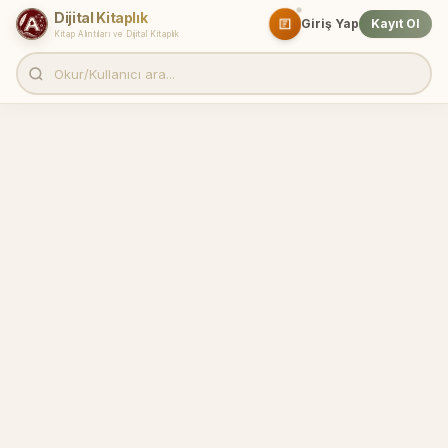
Dijital Kitaplık
Giriş Yap
Kayıt Ol
Kitap Alıntıları ve Dijital Kitaplık