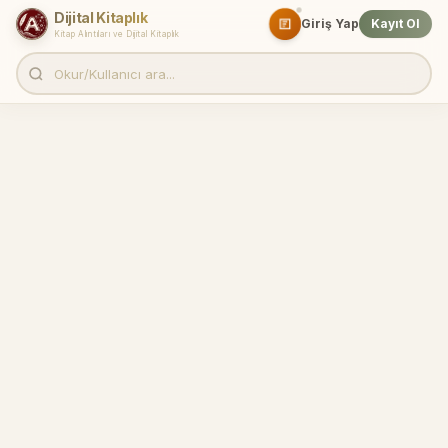
Dijital Kitaplık
Giriş Yap
Kayıt Ol
Kitap Alıntıları ve Dijital Kitaplık