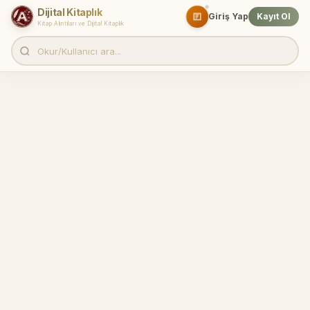
Dijital Kitaplık
Giriş Yap
Kayıt Ol
Kitap Alıntıları ve Dijital Kitaplık