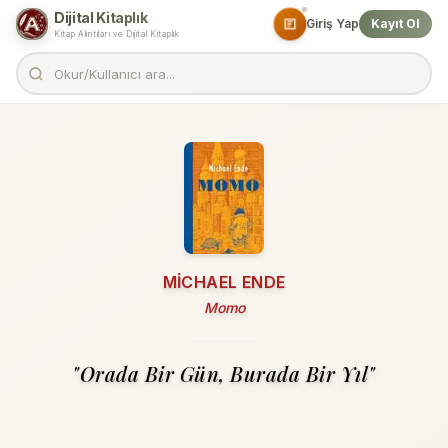
Dijital Kitaplık
Giriş Yap
Kayıt Ol
Kitap Alıntıları ve Dijital Kitaplık
MICHAEL ENDE
Momo
"Orada Bir Gün, Burada Bir Yıl"