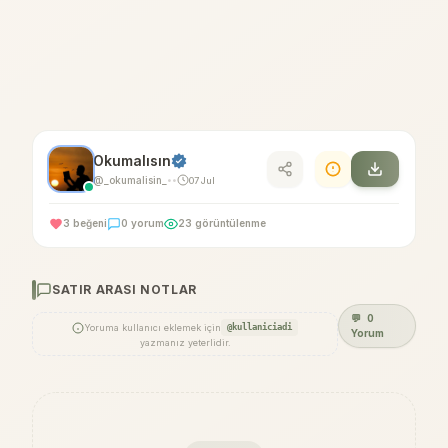
Okumalısın
@_okumalisin_
07 Jul
•
•
3 beğeni
0 yorum
23 görüntülenme
SATIR ARASI NOTLAR
💬
0
Yoruma kullanıcı eklemek için
@kullaniciadi
Yorum
yazmanız yeterlidir.