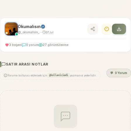
Okumalısın
@_okumalisin_
07 Jul
•
•
3 beğeni
0 yorum
27 görüntülenme
SATIR ARASI NOTLAR
💬
0 Yorum
Yoruma kullanıcı eklemek için
@kullaniciadi
yazmanız yeterlidir.