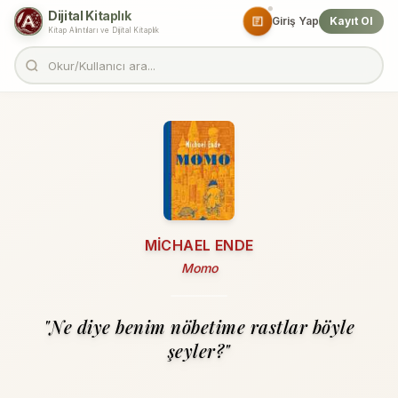
Dijital Kitaplık
Giriş Yap
Kayıt Ol
Kitap Alıntıları ve Dijital Kitaplık
MICHAEL ENDE
Momo
"Ne diye benim nöbetime rastlar böyle
şeyler?"