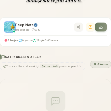
dönüşebileceğini sanırız."
Deep Note
@deepnote
08 Jul
•
•
2 beğeni
0 yorum
28 görüntülenme
SATIR ARASI NOTLAR
💬
0 Yorum
Yoruma kullanıcı eklemek için
@kullaniciadi
yazmanız yeterlidir.