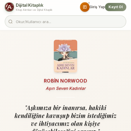
Dijital Kitaplık
Giriş Yap
Kayıt Ol
Kitap Alıntıları ve Dijital Kitaplık
ROBIN NORWOOD
Aşırı Seven Kadınlar
"Aşkımıza bir inanırsa, hakiki
kendiliğine kavuşup bi­zim istediğimiz
ve ihtiyacımız olan kişiye