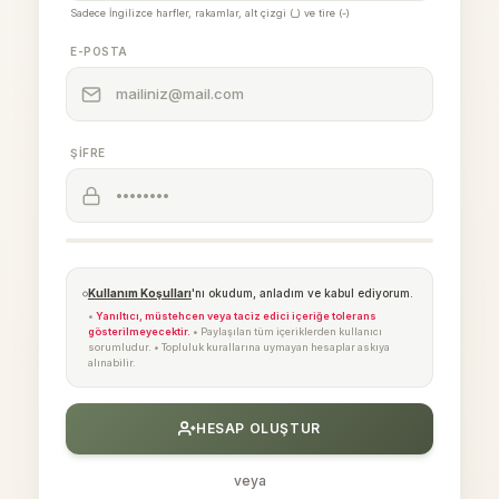
Sadece İngilizce harfler, rakamlar, alt çizgi (_) ve tire (-)
E-POSTA
ŞIFRE
Kullanım Koşulları
'nı okudum, anladım ve kabul ediyorum.
•
Yanıltıcı, müstehcen veya taciz edici içeriğe tolerans
gösterilmeyecektir.
• Paylaşılan tüm içeriklerden kullanıcı
sorumludur. • Topluluk kurallarına uymayan hesaplar askıya
alınabilir.
HESAP OLUŞTUR
veya