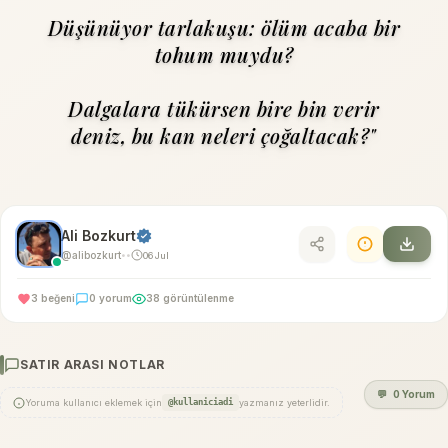
Düşünüyor tarlakuşu: ölüm acaba bir
tohum muydu?
Dalgalara tükürsen bire bin verir
deniz, bu kan neleri çoğaltacak?"
Ali Bozkurt
@alibozkurt
06 Jul
•
•
3 beğeni
0 yorum
38 görüntülenme
SATIR ARASI NOTLAR
💬
0 Yorum
Yoruma kullanıcı eklemek için
@kullaniciadi
yazmanız yeterlidir.