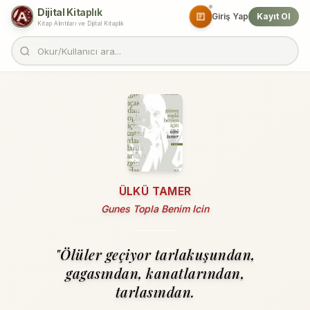
Dijital Kitaplık
Giriş Yap
Kayıt Ol
Kitap Alıntıları ve Dijital Kitaplık
ÜLKÜ TAMER
Gunes Topla Benim Icin
"Ölüler geçiyor tarlakuşundan,
gagasından, kanatlarından,
tarlasından.