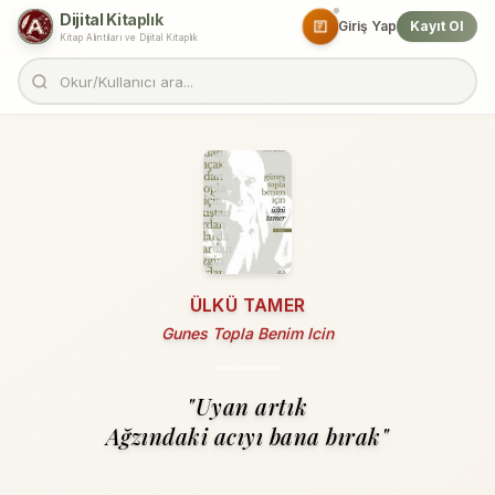
Dijital Kitaplık
Giriş Yap
Kayıt Ol
Kitap Alıntıları ve Dijital Kitaplık
ÜLKÜ TAMER
Gunes Topla Benim Icin
"Uyan artık
Ağzındaki acıyı bana bırak"