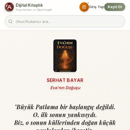
Dijital Kitaplık
Giriş Yap
Kayıt Ol
Kitap Alıntıları ve Dijital Kitaplık
SERHAT BAYAR
Eva'nın Doğuşu
"Büyük Patlama bir başlangıç değildi.
O, ilk sonun yankısıydı.
Biz, o sonun küllerinden doğan küçük