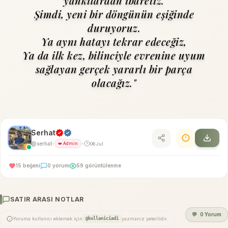
yankılardan ibaretiz.
Şimdi, yeni bir döngünün eşiğinde
duruyoruz.
Ya aynı hatayı tekrar edeceğiz,
Ya da ilk kez, bilinciyle evrenine uyum
sağlayan gerçek yararlı bir parça
olacağız."
Serhat
@serhat
06 Jul
•
👑 Admin
•
15 beğeni
0 yorum
59 görüntülenme
SATIR ARASI NOTLAR
💬
0 Yorum
Yoruma kullanıcı eklemek için
@kullaniciadi
yazmanız yeterlidir.