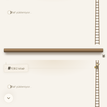
Raf yükleniyor…
🕷️
#
11,182 kitap
Raf yükleniyor…