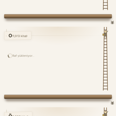
🕷️
O
11,913 kitap
Raf yükleniyor…
🕷️