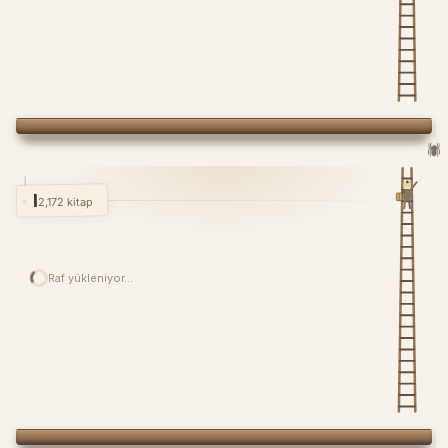
Şeriyye Sicili
Çanakkale
Şer‘iyye Sicili
&
(Transkripsiyon
ve
Değerlendirme)
🕷️
I
2,172 kitap
Raf yükleniyor…