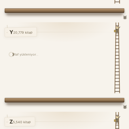
🕷️
Y
20,779 kitap
Raf yükleniyor…
🕷️
Z
5,540 kitap