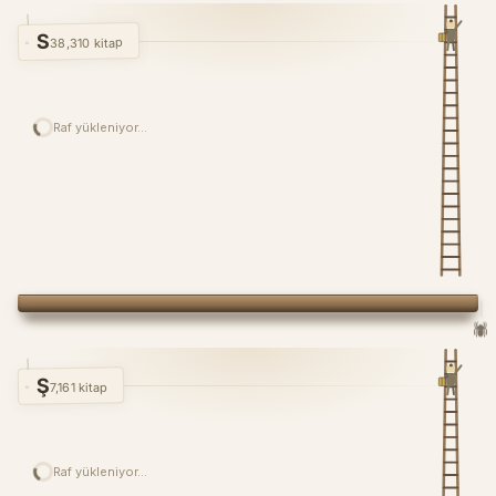
S
38,310 kitap
Raf yükleniyor…
🕷️
Ş
7,161 kitap
Raf yükleniyor…