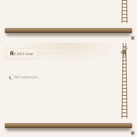
🕷️
R
8,960 kitap
Raf yükleniyor…
🕷️