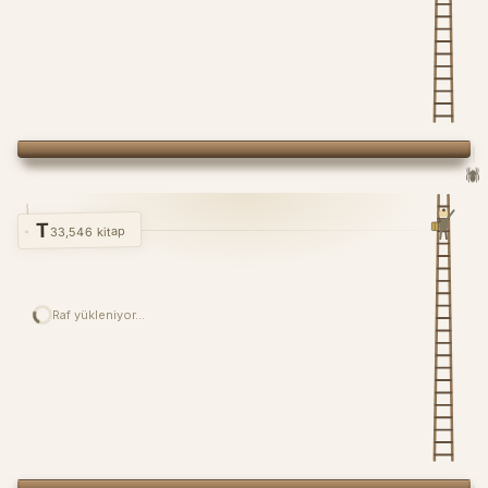
🕷️
T
33,546 kitap
Raf yükleniyor…