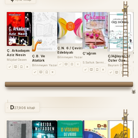
Ç.N. 6 / Çeviri
Ç. Arkadaşım
Edebiyatı
Ça
Ç'ağrım
Aziz Nesin
Ç.B. Ve
Ç/Ağlayan S/
Bilinmeyen Yazar
Müjdat Gezen
Atatürk
Özler Öze
Özd
S.Saltuk Sermihan
Dönüş Bütün
Bilinmeyen Yazar
Bayram Durbilmez
Şiirleri 1
🕷️
D
27,906 kitap