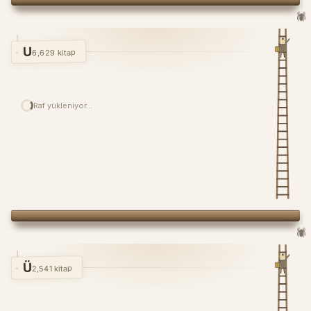
🕷️
U
6,629 kitap
Raf yükleniyor…
🕷️
Ü
2,541 kitap