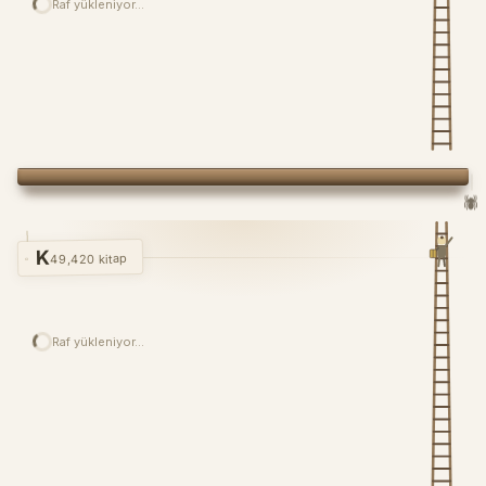
Raf yükleniyor…
🕷️
K
49,420 kitap
Raf yükleniyor…