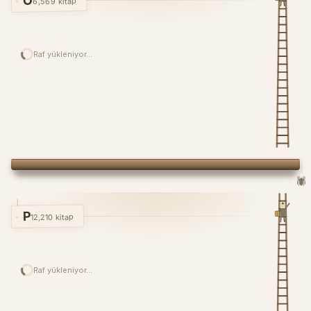
Ö
6,569 kitap
Raf yükleniyor…
🕷️
P
12,210 kitap
Raf yükleniyor…