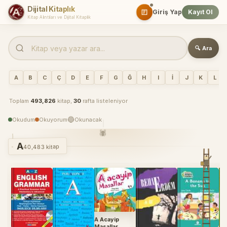
Dijital Kitaplık
Giriş Yap
Kayıt Ol
Kitap Alıntıları ve Dijital Kitaplık
Dijital Kitaplık - Sitedeki Tüm Kitaplar, Rafa Göre Sıralı
🔍 Ara
A
B
C
Ç
D
E
F
G
Ğ
H
I
İ
J
K
L
Toplam
493,826
kitap,
30
rafta listeleniyor
🔵
Okudum
Okuyorum
Okunacak
🕷️
A
40,483 kitap
A Acayip
Masallar