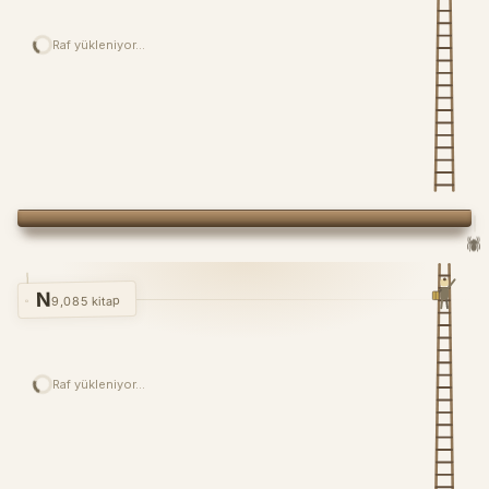
Raf yükleniyor…
🕷️
N
9,085 kitap
Raf yükleniyor…