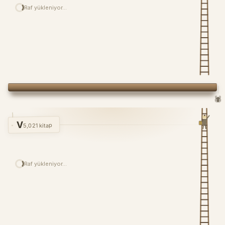
Raf yükleniyor…
🕷️
V
5,021 kitap
Raf yükleniyor…