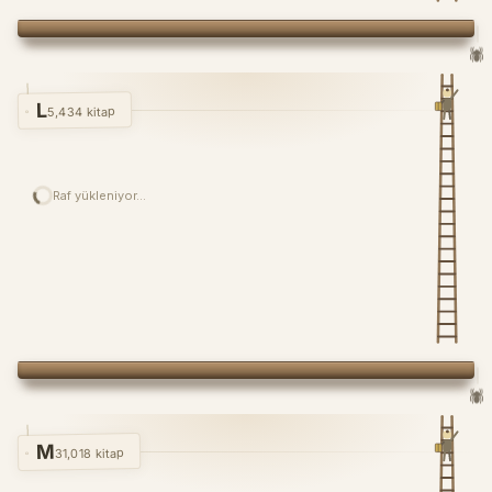
🕷️
L
5,434 kitap
Raf yükleniyor…
🕷️
M
31,018 kitap