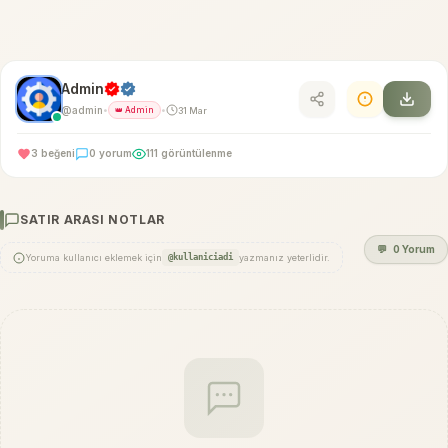
Admin
@admin
31 Mar
•
👑 Admin
•
3 beğeni
0 yorum
111 görüntülenme
SATIR ARASI NOTLAR
💬
0 Yorum
Yoruma kullanıcı eklemek için
@kullaniciadi
yazmanız yeterlidir.