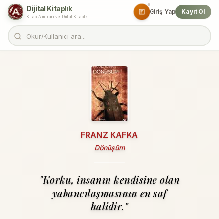
Dijital Kitaplık
Giriş Yap
Kayıt Ol
Kitap Alıntıları ve Dijital Kitaplık
FRANZ KAFKA
Dönüşüm
"Korku, insanın kendisine olan
yabancılaşmasının en saf
halidir."