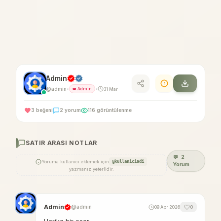
Admin
@admin
31 Mar
•
👑 Admin
•
3 beğeni
2 yorum
116 görüntülenme
SATIR ARASI NOTLAR
💬
2
Yoruma kullanıcı eklemek için
@kullaniciadi
Yorum
yazmanız yeterlidir.
Admin
@admin
09 Apr 2026
0