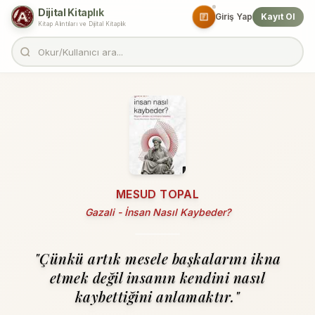
Dijital Kitaplık
Giriş Yap
Kayıt Ol
Kitap Alıntıları ve Dijital Kitaplık
MESUD TOPAL
Gazali - İnsan Nasıl Kaybeder?
"Çünkü artık mesele başkalarını ikna
etmek değil insanın kendini nasıl
kaybettiğini anlamaktır."