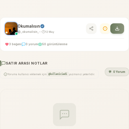
Okumalısın
@_okumalisin_
12 May
•
•
3 beğeni
0 yorum
50 görüntülenme
SATIR ARASI NOTLAR
💬
0 Yorum
Yoruma kullanıcı eklemek için
@kullaniciadi
yazmanız yeterlidir.