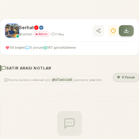
Serhat
@serhat
17 May
•
👑 Admin
•
58 beğeni
0 yorum
147 görüntülenme
SATIR ARASI NOTLAR
💬
0 Yorum
Yoruma kullanıcı eklemek için
@kullaniciadi
yazmanız yeterlidir.