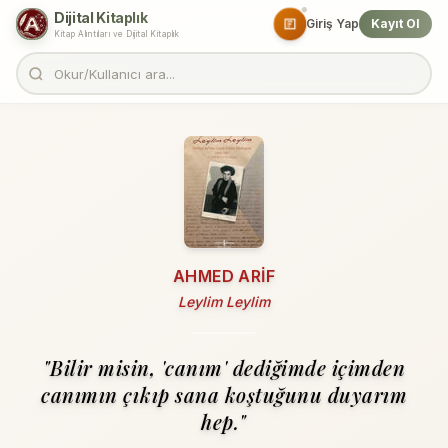
Dijital Kitaplık
Giriş Yap
Kayıt Ol
Kitap Alıntıları ve Dijital Kitaplık
AHMED ARIF
Leylim Leylim
"Bilir misin, 'canım' dediğimde içimden
canımın çıkıp sana koştuğunu duyarım
hep."