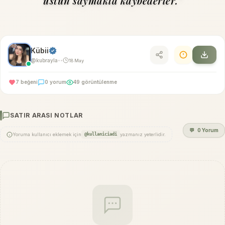
üstün saymakla kaybederler."
Kübii
@kubrayla
18 May
•
•
7 beğeni
0 yorum
49 görüntülenme
SATIR ARASI NOTLAR
💬
0 Yorum
Yoruma kullanıcı eklemek için
@kullaniciadi
yazmanız yeterlidir.