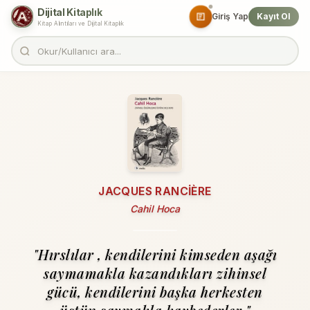
Dijital Kitaplık
Giriş Yap
Kayıt Ol
Kitap Alıntıları ve Dijital Kitaplık
JACQUES RANCIÈRE
Cahil Hoca
"Hırslılar , kendilerini kimseden aşağı
saymamakla kazandıkları zihinsel
gücü, kendilerini başka herkesten