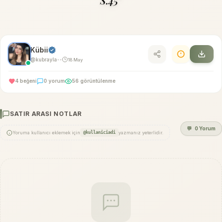
S.45"
Kübii
@kubrayla
18 May
•
•
4 beğeni
0 yorum
56 görüntülenme
SATIR ARASI NOTLAR
💬
0 Yorum
Yoruma kullanıcı eklemek için
@kullaniciadi
yazmanız yeterlidir.