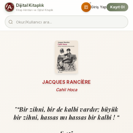
Dijital Kitaplık
Giriş Yap
Kayıt Ol
Kitap Alıntıları ve Dijital Kitaplık
JACQUES RANCIÈRE
Cahil Hoca
"“Bir zihni, bir de kalbi vardır; büyük
bir zihni, hassas mı hassas bir kalbi ! “