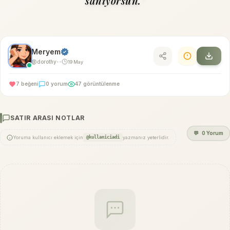
sanıyorsun."
Meryem
@dorothy
19 May
•
•
7 beğeni
0 yorum
47 görüntülenme
SATIR ARASI NOTLAR
💬
0 Yorum
Yoruma kullanıcı eklemek için
@kullaniciadi
yazmanız yeterlidir.