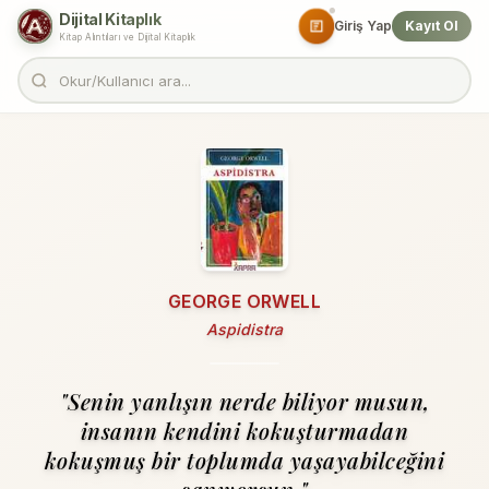
Dijital Kitaplık
Giriş Yap
Kayıt Ol
Kitap Alıntıları ve Dijital Kitaplık
GEORGE ORWELL
Aspidistra
"Senin yanlışın nerde biliyor musun,
insanın kendini kokuşturmadan
kokuşmuş bir toplumda yaşayabilceğini