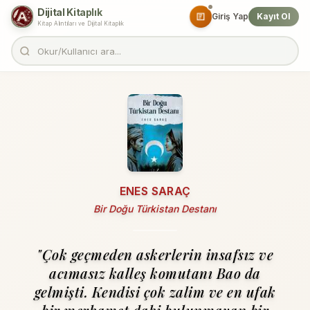
Dijital Kitaplık
Giriş Yap
Kayıt Ol
Kitap Alıntıları ve Dijital Kitaplık
ENES SARAÇ
Bir Doğu Türkistan Destanı
"Çok geçmeden askerlerin insafsız ve
acımasız kalleş komutanı Bao da
gelmişti. Kendisi çok zalim ve en ufak