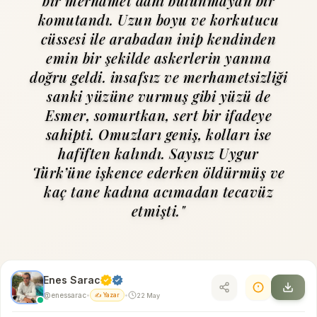
bir merhamet dahi bulunmayan bir
komutandı. Uzun boyu ve korkutucu
cüssesi ile arabadan inip kendinden
emin bir şekilde askerlerin yanına
doğru geldi. insafsız ve merhametsizliği
sanki yüzüne vurmuş gibi yüzü de
Esmer, somurtkan, sert bir ifadeye
sahipti. Omuzları geniş, kolları ise
hafiften kalındı. Sayısız Uygur
Türk’üne işkence ederken öldürmüş ve
kaç tane kadına acımadan tecavüz
etmişti."
Enes Sarac
@enessarac
22 May
•
✍️ Yazar
•