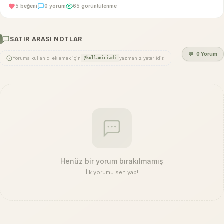
5 beğeni
0 yorum
65 görüntülenme
SATIR ARASI NOTLAR
💬
0 Yorum
Yoruma kullanıcı eklemek için
@kullaniciadi
yazmanız yeterlidir.
Henüz bir yorum bırakılmamış
İlk yorumu sen yap!