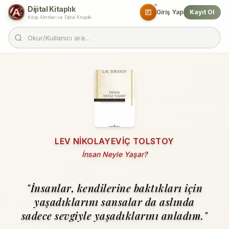
Dijital Kitaplık
Giriş Yap
Kayıt Ol
Kitap Alıntıları ve Dijital Kitaplık
LEV NIKOLAYEVIÇ TOLSTOY
İnsan Neyle Yaşar?
"İnsanlar, kendilerine baktıkları için
yaşadıklarını sansalar da aslında
sadece sevgiyle yaşadıklarını anladım."