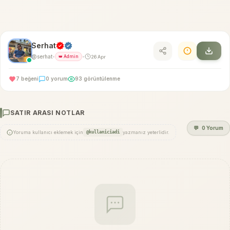
Serhat
@serhat
26 Apr
•
👑 Admin
•
7 beğeni
0 yorum
93 görüntülenme
SATIR ARASI NOTLAR
💬
0 Yorum
Yoruma kullanıcı eklemek için
@kullaniciadi
yazmanız yeterlidir.