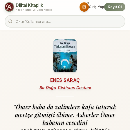
Dijital Kitaplık
Giriş Yap
Kayıt Ol
Kitap Alıntıları ve Dijital Kitaplık
ENES SARAÇ
Bir Doğu Türkistan Destanı
"Ömer baba da zalimlere kafa tutarak
mertçe gitmişti ölüme. Askerler Ömer
babanın cesedini