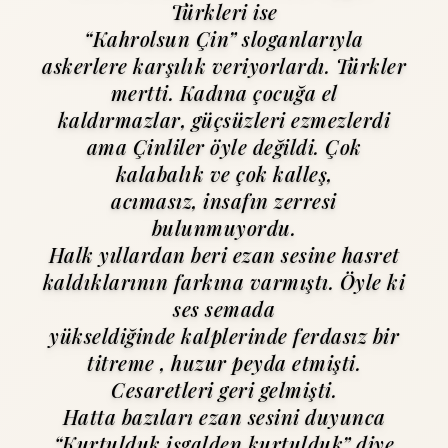
Türkleri ise
“Kahrolsun Çin” sloganlarıyla
askerlere karşılık veriyorlardı. Türkler
mertti. Kadına çocuğa el
kaldırmazlar, güçsüzleri ezmezlerdi
ama Çinliler öyle değildi. Çok
kalabalık ve çok kalleş,
acımasız, insafın zerresi
bulunmuyordu.
Halk yıllardan beri ezan sesine hasret
kaldıklarının farkına varmıştı. Öyle ki
ses semada
yükseldiğinde kalplerinde ferdasız bir
titreme , huzur peyda etmişti.
Cesaretleri geri gelmişti.
Hatta bazıları ezan sesini duyunca
“Kurtulduk işgalden kurtulduk” diye