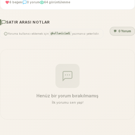
6 beğeni
0 yorum
64 görüntülenme
SATIR ARASI NOTLAR
💬
0 Yorum
Yoruma kullanıcı eklemek için
@kullaniciadi
yazmanız yeterlidir.
Henüz bir yorum bırakılmamış
İlk yorumu sen yap!