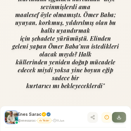
sevinmişlerdi ama
maalesef öyle olmamıştı. Ömer Baba;
uyuyan, korkmuş, yıldırılmış olan bu
halkı uyandırmak
için şehadete yürümüştü. Elinden
geleni yapan Ömer Baba’nın istedikleri
olacak mıydı? Halk
küllerinden yeniden doğup mücadele
edecek miydi yoksa yine boyun eğip
sadece bir
kurtarıcı mı bekleyeceklerdi"
Enes Sarac
@enessarac
11 Jun
•
✍️ Yazar
•