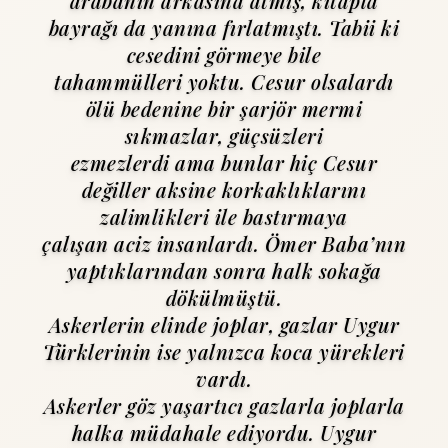
arabanın arkasına atmış, kitapla
bayrağı da yanına fırlatmıştı. Tabii ki
cesedini görmeye bile
tahammülleri yoktu. Cesur olsalardı
ölü bedenine bir şarjör mermi
sıkmazlar, güçsüzleri
ezmezlerdi ama bunlar hiç Cesur
değiller aksine korkaklıklarını
zalimlikleri ile bastırmaya
çalışan aciz insanlardı. Ömer Baba’nın
yaptıklarından sonra halk sokağa
dökülmüştü.
Askerlerin elinde joplar, gazlar Uygur
Türklerinin ise yalnızca koca yürekleri
vardı.
Askerler göz yaşartıcı gazlarla joplarla
halka müdahale ediyordu. Uygur