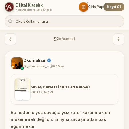
Dijital Kitaplık
Giriş Yap
Kayıt Ol
Kitap Alıntıları ve Dijital Kitaplık
GÖNDERI
Okumalısın
@_okumalisin_
07 May
•
•
SAVAŞ SANATI (KARTON KAPAK)
Sun Tzu, Sun Zi
Bu nedenle yüz savaşta yüz zafer kazanmak en
mükemmeli değildir. En iyisi savaşmadan baş
eğdirmektir.