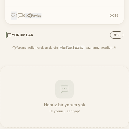
🤍
1
0
Paylaş
59
YORUMLAR
💬 0
Yoruma kullanıcı eklemek için
yazmanız yeterlidir.
@kullaniciadi
Henüz bir yorum yok
İlk yorumu sen yap!