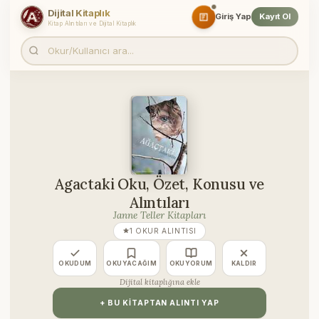
Dijital Kitaplık
Giriş Yap
Kayıt Ol
Kitap Alıntıları ve Dijital Kitaplık
Agactaki Oku, Özet, Konusu ve
Alıntıları
Janne Teller Kitapları
1 OKUR ALINTISI
OKUDUM
OKUYACAĞIM
OKUYORUM
KALDIR
Dijital kitaplığına ekle
+ BU KITAPTAN ALINTI YAP