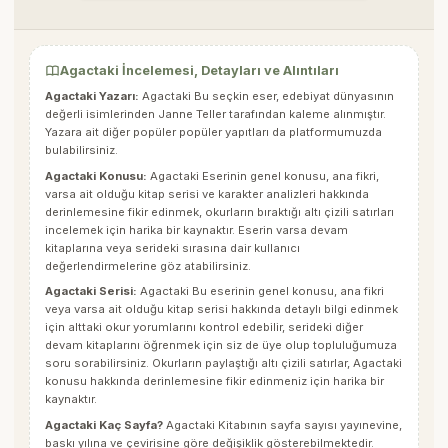
Agactaki İncelemesi, Detayları ve Alıntıları
Agactaki Yazarı:
Agactaki Bu seçkin eser, edebiyat dünyasının
değerli isimlerinden
Janne Teller
tarafından kaleme alınmıştır.
Yazara ait diğer popüler popüler yapıtları da platformumuzda
bulabilirsiniz.
Agactaki Konusu:
Agactaki Eserinin genel konusu, ana fikri,
varsa ait olduğu kitap serisi ve karakter analizleri hakkında
derinlemesine fikir edinmek, okurların bıraktığı altı çizili satırları
incelemek için harika bir kaynaktır. Eserin varsa devam
kitaplarına veya serideki sırasına dair kullanıcı
değerlendirmelerine göz atabilirsiniz.
Agactaki Serisi:
Agactaki Bu eserinin genel konusu, ana fikri
veya varsa ait olduğu kitap serisi hakkında detaylı bilgi edinmek
için alttaki okur yorumlarını kontrol edebilir, serideki diğer
devam kitaplarını öğrenmek için siz de üye olup topluluğumuza
soru sorabilirsiniz. Okurların paylaştığı altı çizili satırlar,
Agactaki
konusu hakkında derinlemesine fikir edinmeniz için harika bir
kaynaktır.
Agactaki Kaç Sayfa?
Agactaki Kitabının sayfa sayısı yayınevine,
baskı yılına ve çevirisine göre değişiklik gösterebilmektedir.