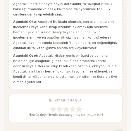
Agactaki Esere ait sayfa sayısı detaylarını, fiziki/dijital kitaplık
karşılaştırmalarını ve baskı kalitesine dair yorumları topluluk
girdilerinden takip edebilirsiniz.
Agactaki Oku:
Agactaki Bu kitabı okumak, can alıcı noktalarını
incelemek veya kendi kitap özetinizi eklemek için sitemize
hemen üye olabilirsiniz. Aşağıda yer alan güncel okur
incelemelerini ve en popüler altı çizili satırları kontrol ederek
Agactaki
özeti hakkında kapsamlı fikir edinebilir, en beğendiğiniz
alıntıları dijital kitaplığınıza anında arşivleyebilirsiniz.
Agactaki Özet:
Agactaki kitabın geniş bir özeti ve can alıcı
noktaları için aşağıdaki güncel okur incelemelerini kontrol
edebilir veya sizler üye olup kendi kitap özetinizi ekleyebilirsiniz.
Agactaki
alıntılarını hemen okumak, favorilerinize eklemek ve
kendi dijital kütüphanenizi oluşturmak için sitemize ücretsiz üye
olmanız yeterlidir.
BU KITABI PUANLA
Henüz değerlendirilmemiş — ilk sen puan ver!