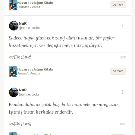
Huzursuzluğun Kitabı
DETAY
Fernando Pessoa
NuR
@alittle_books
Sadece hayal gücü çok zayıf olan insanlar, bir şeyler
hissetmek için yer değiştirmeye ihtiyaç duyar.
🤍
7
0
0
54
Huzursuzluğun Kitabı
DETAY
Fernando Pessoa
NuR
@alittle_books
Benden daha az çatık kaş, kötü muamele görmüş, azar
işitmiş insan herhalde enderdir.
🤍
5
0
0
50