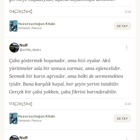
🤍
4
0
0
48
Huzursuzluğun Kitabı
DETAY
Fernando Pessoa
NuR
@alittle_books
Çaba göstermek boşunadır, ama bizi oyalar. Akıl
yürütmeler asla bir sonuca varmaz, ama eğlencelidir.
Sevmek bir karın ağrısıdır, ama belki de sevmemekten
iyidir. Buna karşılık hayal, her şeyin yerini tutabilir.
Gerçek bir çaba yokken, çaba fikrini barındırabilir.
🤍
3
0
0
48
Huzursuzluğun Kitabı
DETAY
Fernando Pessoa
NuR