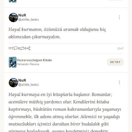
NuR
@alittle_books
Hayal kurmanın, özümüzü aramak olduğunu hiç
aklımızdan çıkarmayalım.
🤍
7
0
0
47
Huzursuzluğun Kitabı
DETAY
Fernando Pessoa
NuR
@alittle_books
Hayal kurmaya en iyi kitaplarla başlanır. Romanlar,
acemilere müthiş yardımcı olur. Kendilerini kitaba
kaptırmayı, büsbütün roman kahramanlarıyla yaşamayı
öğrenmekle, ilk adımı atmış olurlar. Ailemizi ve yaşadığı
mutsuzlukları içimizi daraltan birer budalalık gibi
görmeye başladıysak, aşama kaydetmişiz demektir.