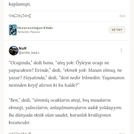
kaplamıştı.
🤍
4
0
0
45
Huzursuzluğun Kitabı
DETAY
Fernando Pessoa
NuR
@alittle_books
“Ocağında,” dedi bana, “ateş yok: Öyleyse ocağı ne
yapacaksın? Evinde,” dedi, “ekmek yok: Masan olmuş, ne
yazar? Hayatında,” dedi, “dost nedir bilmedin: Yaşamanın
nesinden keyif alırsın ki bu halde?”
“Ben,” dedi, “sönmüş ocakların ateşi, boş masaların
ekmeği, yalnızların, anlaşılmamışların sadık yoldaşıyım.
Bu dünyada eksik olan saadet, karanlık krallığımın
kıvancıdır.