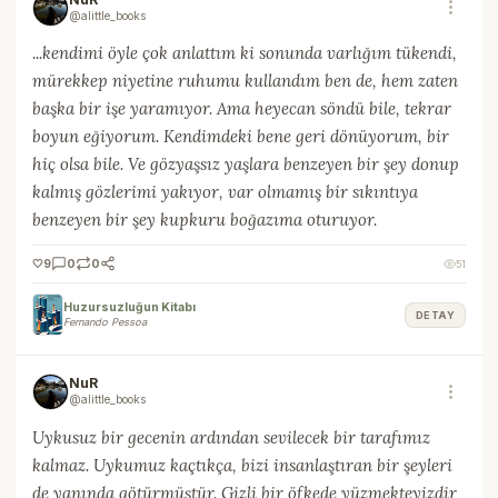
@alittle_books
...kendimi öyle çok anlattım ki sonunda varlığım tükendi,
mürekkep niyetine ruhumu kullandım ben de, hem zaten
başka bir işe yaramıyor. Ama heyecan söndü bile, tekrar
boyun eğiyorum. Kendimdeki bene geri dönüyorum, bir
hiç olsa bile. Ve gözyaşsız yaşlara benzeyen bir şey donup
kalmış gözlerimi yakıyor, var olmamış bir sıkıntıya
benzeyen bir şey kupkuru boğazıma oturuyor.
🤍
9
0
0
51
Huzursuzluğun Kitabı
DETAY
Fernando Pessoa
NuR
@alittle_books
Uykusuz bir gecenin ardından sevilecek bir tarafımız
kalmaz. Uykumuz kaçtıkça, bizi insanlaştıran bir şeyleri
de yanında götürmüştür. Gizli bir öfkede yüzmekteyizdir