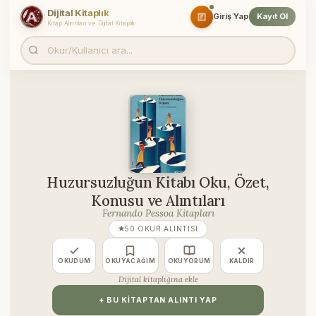
Dijital Kitaplık
Giriş Yap
Kayıt Ol
Kitap Alıntıları ve Dijital Kitaplık
Huzursuzluğun Kitabı Oku, Özet,
Konusu ve Alıntıları
Fernando Pessoa Kitapları
50 OKUR ALINTISI
OKUDUM
OKUYACAĞIM
OKUYORUM
KALDIR
Dijital kitaplığına ekle
+ BU KITAPTAN ALINTI YAP