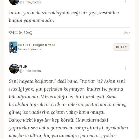
@alittle_books
İnsan, yarın da savsaklayabileceği bir şeyi, kesinlikle
bugün yapmamalıdır.
🤍
4
0
0
47
Huzursuzluğun Kitabı
DETAY
Fernando Pessoa
NuR
@alittle_books
Seni hayata bağlayan,” dedi bana, “ne var ki? Aşkın seni
istediği yok, şan peşinden koşmuyor, kudret ise yanına
bile uğramadı. Miras aldığın ev bir harabeydi. Sana
bırakılan toprakların ilk ürünlerini çoktan don vurmuş,
güneş ise vaatlerini çoktan yakıp kavurmuştu.
Bahçendeki kuyular hep kördü. Havuzlarındaki
yapraklar sen daha göremeden solup gitmişti. Ayrıkotları
ağaçların altını, hiç yürümediğin patikaları, yolları