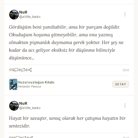
NuR
@alittle_books
Gördüğüm beni yanıltabilir, ama bir parçam değildir.
Okuduğum hoşuma gitmeyebilir, ama onu yazmış
olmaktan pişmanlık duymama gerek yoktur. Her şey ne
kadar da acı geliyor eksiksiz bir düşünme bilinciyle
düşününce...
🤍
5
0
0
43
Huzursuzluğun Kitabı
DETAY
Fernando Pessoa
NuR
@alittle_books
Hayat bir savaştır, sonuç olarak her çatışma hayatın bir
sentezidir.
🤍
12
0
0