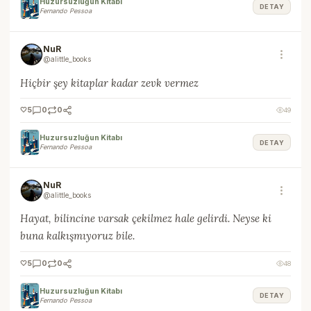
Huzursuzluğun Kitabı
DETAY
Fernando Pessoa
NuR
@alittle_books
Hiçbir şey kitaplar kadar zevk vermez
🤍
5
0
0
49
Huzursuzluğun Kitabı
DETAY
Fernando Pessoa
NuR
@alittle_books
Hayat, bilincine varsak çekilmez hale gelirdi. Neyse ki
buna kalkışmıyoruz bile.
🤍
5
0
0
48
Huzursuzluğun Kitabı
DETAY
Fernando Pessoa