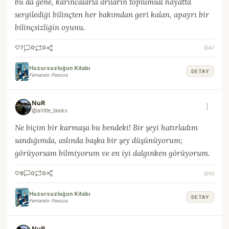
bu da gene, karıncalarla arıların toplumsal hayatta
sergilediği bilinçten her bakımdan geri kalan, apayrı bir
bilinçsizliğin oyunu.
🤍
7
0
0
47
Huzursuzluğun Kitabı
DETAY
Fernando Pessoa
NuR
@alittle_books
Ne biçim bir karmaşa bu bendeki! Bir şeyi hatırladım
sandığımda, aslında başka bir şey düşünüyorum;
görüyorsam bilmiyorum ve en iyi dalgınken görüyorum.
🤍
8
0
0
53
Huzursuzluğun Kitabı
DETAY
Fernando Pessoa
NuR