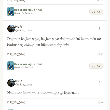
🤍
5
0
0
52
Huzursuzluğun Kitabı
DETAY
Fernando Pessoa
NuR
@alittle_books
Değmez hiçbir şeye, hiçbir şeye değmediğini bilmenin ne
kadar hoş olduğunu bilmenin dışında...
🤍
7
0
0
50
Huzursuzluğun Kitabı
DETAY
Fernando Pessoa
NuR
@alittle_books
Nedendir bilmem, kendime ağır geliyorum...
🤍
7
0
0
58