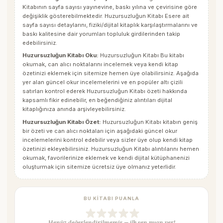
Kitabının sayfa sayısı yayınevine, baskı yılına ve çevirisine göre
değişiklik gösterebilmektedir. Huzursuzluğun Kitabı Esere ait
sayfa sayısı detaylarını, fiziki/dijital kitaplık karşılaştırmalarını ve
baskı kalitesine dair yorumları topluluk girdilerinden takip
edebilirsiniz.
Huzursuzluğun Kitabı Oku:
Huzursuzluğun Kitabı Bu kitabı
okumak, can alıcı noktalarını incelemek veya kendi kitap
özetinizi eklemek için sitemize hemen üye olabilirsiniz. Aşağıda
yer alan güncel okur incelemelerini ve en popüler altı çizili
satırları kontrol ederek
Huzursuzluğun Kitabı
özeti hakkında
kapsamlı fikir edinebilir, en beğendiğiniz alıntıları dijital
kitaplığınıza anında arşivleyebilirsiniz.
Huzursuzluğun Kitabı Özet:
Huzursuzluğun Kitabı kitabın geniş
bir özeti ve can alıcı noktaları için aşağıdaki güncel okur
incelemelerini kontrol edebilir veya sizler üye olup kendi kitap
özetinizi ekleyebilirsiniz.
Huzursuzluğun Kitabı
alıntılarını hemen
okumak, favorilerinize eklemek ve kendi dijital kütüphanenizi
oluşturmak için sitemize ücretsiz üye olmanız yeterlidir.
BU KITABI PUANLA
Henüz değerlendirilmemiş — ilk sen puan ver!