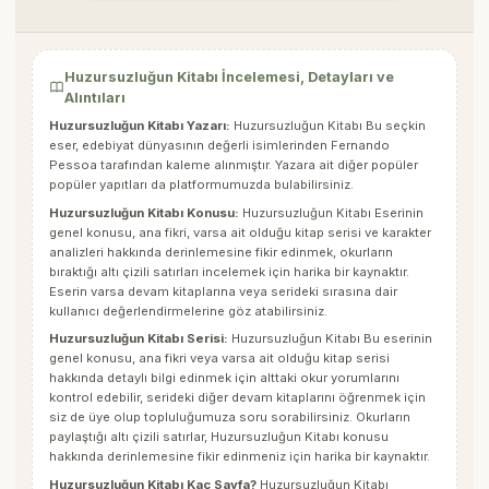
Huzursuzluğun Kitabı İncelemesi, Detayları ve
Alıntıları
Huzursuzluğun Kitabı Yazarı:
Huzursuzluğun Kitabı Bu seçkin
eser, edebiyat dünyasının değerli isimlerinden
Fernando
Pessoa
tarafından kaleme alınmıştır. Yazara ait diğer popüler
popüler yapıtları da platformumuzda bulabilirsiniz.
Huzursuzluğun Kitabı Konusu:
Huzursuzluğun Kitabı Eserinin
genel konusu, ana fikri, varsa ait olduğu kitap serisi ve karakter
analizleri hakkında derinlemesine fikir edinmek, okurların
bıraktığı altı çizili satırları incelemek için harika bir kaynaktır.
Eserin varsa devam kitaplarına veya serideki sırasına dair
kullanıcı değerlendirmelerine göz atabilirsiniz.
Huzursuzluğun Kitabı Serisi:
Huzursuzluğun Kitabı Bu eserinin
genel konusu, ana fikri veya varsa ait olduğu kitap serisi
hakkında detaylı bilgi edinmek için alttaki okur yorumlarını
kontrol edebilir, serideki diğer devam kitaplarını öğrenmek için
siz de üye olup topluluğumuza soru sorabilirsiniz. Okurların
paylaştığı altı çizili satırlar,
Huzursuzluğun Kitabı
konusu
hakkında derinlemesine fikir edinmeniz için harika bir kaynaktır.
Huzursuzluğun Kitabı Kaç Sayfa?
Huzursuzluğun Kitabı