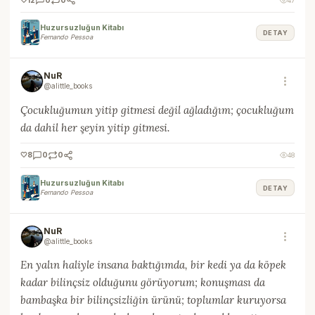
47
Huzursuzluğun Kitabı
DETAY
Fernando Pessoa
NuR
@alittle_books
Çocukluğumun yitip gitmesi değil ağladığım; çocukluğum
da dahil her şeyin yitip gitmesi.
🤍
8
0
0
48
Huzursuzluğun Kitabı
DETAY
Fernando Pessoa
NuR
@alittle_books
En yalın haliyle insana baktığımda, bir kedi ya da köpek
kadar bilinçsiz olduğunu görüyorum; konuşması da
bambaşka bir bilinçsizliğin ürünü; toplumlar kuruyorsa