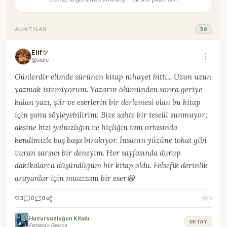
ALINTILAR
50
Elifツ
@sidre
Günlerdir elimde sürünen kitap nihayet bitti... Uzun uzun
yazmak istemiyorum. Yazarın ölümünden sonra geriye
kalan yazı, şiir ve eserlerin bir derlemesi olan bu kitap
için şunu söyleyebilirim: Bize sahte bir teselli sunmuyor;
aksine bizi yalnızlığın ve hiçliğin tam ortasında
kendimizle baş başa bırakıyor. İnsanın yüzüne tokat gibi
vuran sarsıcı bir deneyim. Her sayfasında durup
dakikalarca düşündüğüm bir kitap oldu. Felsefik derinlik
arayanlar için muazzam bir eser😀
🤍
3
0
0
13
Huzursuzluğun Kitabı
DETAY
Fernando Pessoa