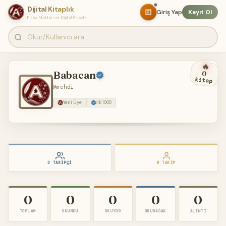
Dijital Kitaplık
Giriş Yap
Kayıt Ol
Kitap Alıntıları ve Dijital Kitaplık
🔥
Babacan
0
kitap
@mehdi
Yeni Üye
İlk 1000
3 TAKIPÇI
0 TAKIP
0
0
0
0
0
TOPLAM
OKUNDU
OKUYOR
OKUNACAK
ALINTI