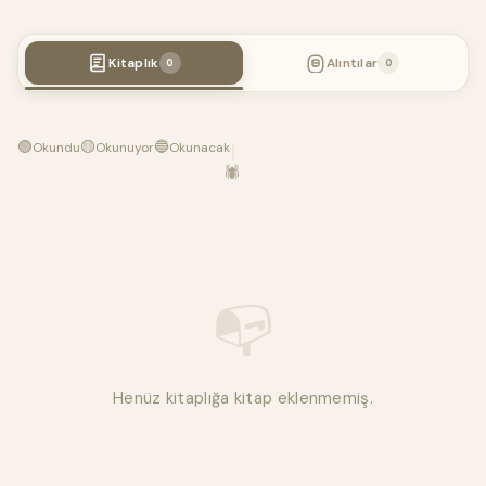
Kitaplık
Alıntılar
0
0
🟢
🟡
🔵
Okundu
Okunuyor
Okunacak
🕷️
📭
Henüz kitaplığa kitap eklenmemiş.