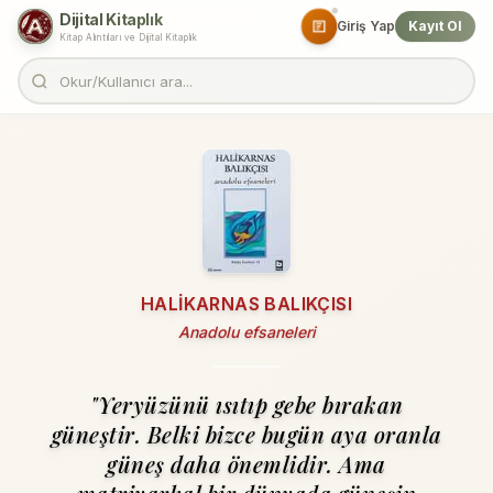
Dijital Kitaplık
Giriş Yap
Kayıt Ol
Kitap Alıntıları ve Dijital Kitaplık
HALIKARNAS BALIKÇISI
Anadolu efsaneleri
"Yeryüzünü ısıtıp gebe bırakan
güneştir. Belki bizce bugün aya oranla
güneş daha önemlidir. Ama