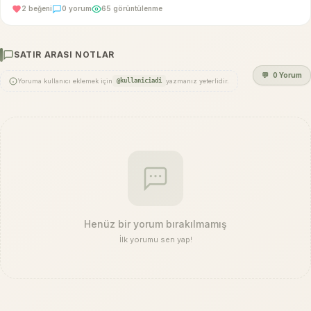
2 beğeni
0 yorum
65 görüntülenme
SATIR ARASI NOTLAR
💬
0 Yorum
Yoruma kullanıcı eklemek için
@kullaniciadi
yazmanız yeterlidir.
Henüz bir yorum bırakılmamış
İlk yorumu sen yap!