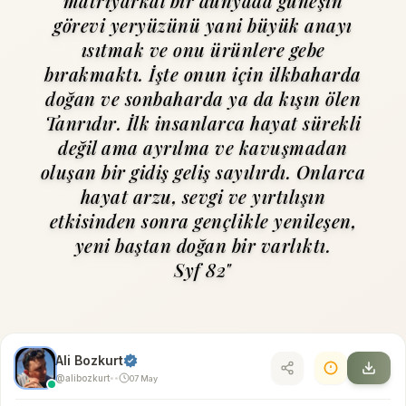
matriyarkal bir dünyada güneşin
görevi yeryüzünü yani büyük anayı
ısıtmak ve onu ürünlere gebe
bırakmaktı. İşte onun için ilkbaharda
doğan ve sonbaharda ya da kışın ölen
Tanrıdır. İlk insanlarca hayat sürekli
değil ama ayrılma ve kavuşmadan
oluşan bir gidiş geliş sayılırdı. Onlarca
hayat arzu, sevgi ve yırtılışın
etkisinden sonra gençlikle yenileşen,
yeni baştan doğan bir varlıktı.
Syf 82"
Ali Bozkurt
@alibozkurt
07 May
•
•