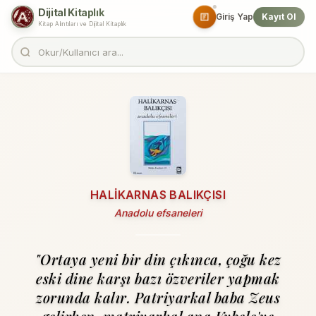
Dijital Kitaplık
Giriş Yap
Kayıt Ol
Kitap Alıntıları ve Dijital Kitaplık
HALIKARNAS BALIKÇISI
Anadolu efsaneleri
"Ortaya yeni bir din çıkınca, çoğu kez
eski dine karşı bazı özveriler yapmak
zorunda kalır. Patriyarkal baba Zeus