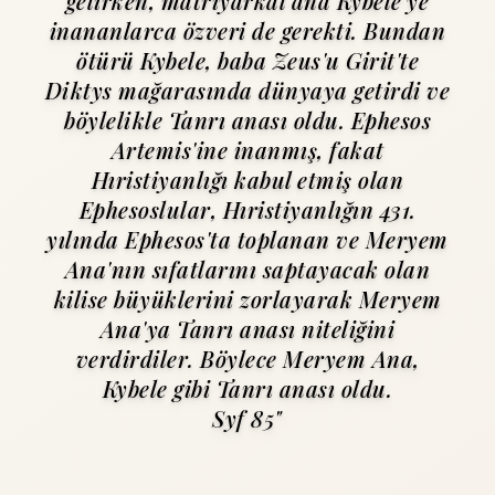
gelirken, matriyarkal ana Kybele'ye
inananlarca özveri de gerekti. Bundan
ötürü Kybele, baba Zeus'u Girit'te
Diktys mağarasında dünyaya getirdi ve
böylelikle Tanrı anası oldu. Ephesos
Artemis'ine inanmış, fakat
Hıristiyanlığı kabul etmiş olan
Ephesoslular, Hıristiyanlığın 431.
yılında Ephesos'ta toplanan ve Meryem
Ana'nın sıfatlarını saptayacak olan
kilise büyüklerini zorlayarak Meryem
Ana'ya Tanrı anası niteliğini
verdirdiler. Böylece Meryem Ana,
Kybele gibi Tanrı anası oldu.
Syf 85"