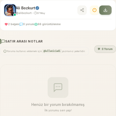
Ali Bozkurt
@alibozkurt
07 May
•
•
2 beğeni
0 yorum
66 görüntülenme
SATIR ARASI NOTLAR
💬
0 Yorum
Yoruma kullanıcı eklemek için
@kullaniciadi
yazmanız yeterlidir.
Henüz bir yorum bırakılmamış
İlk yorumu sen yap!