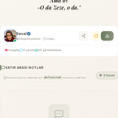
Ama o?
-O da Zeze, o da."
Seval
@kitaplarinyankisi
23 May
•
•
4 beğeni
0 yorum
65 görüntülenme
SATIR ARASI NOTLAR
💬
0 Yorum
Yoruma kullanıcı eklemek için
@kullaniciadi
yazmanız yeterlidir.