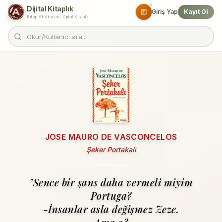
Dijital Kitaplık
Giriş Yap
Kayıt Ol
Kitap Alıntıları ve Dijital Kitaplık
JOSE MAURO DE VASCONCELOS
Şeker Portakalı
"Sence bir şans daha vermeli miyim
Portuga?
-İnsanlar asla değişmez Zeze.