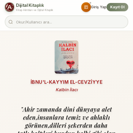
Dijital Kitaplık
Giriş Yap
Kayıt Ol
Kitap Alıntıları ve Dijital Kitaplık
İBNU'L-KAYYIM EL-CEVZIYYE
Kalbin İlacı
"Ahir zamanda dini dünyaya alet
eden,insanlara temiz ve ahlaklı
görünen,dilleri şekerden daha