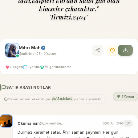
tatlı,kalpleri kurdun kalbi gibi olan
kimseler çıkacaktır."
Tirmizi,2404"
Mihri Mah
@mihrimah06
02 Jun
•
•
7 beğeni
1 yorum
75 görüntülenme
SATIR ARASI NOTLAR
💬
1 Yorum
Yoruma kullanıcı eklemek için
@kullaniciadi
yazmanız yeterlidir.
Okumalısın
@_okumalisin_
02 Jun 2026
1
Durmaz keramet satar, Âhir zaman şeyhleri. Her gün