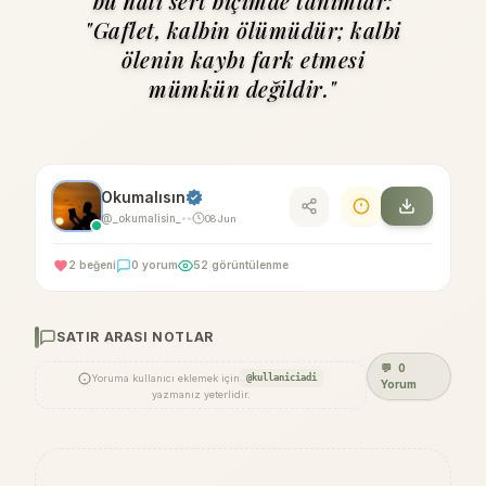
bu hali sert biçimde tanımlar:
"Gaflet, kalbin ölümüdür; kalbi
ölenin kaybı fark etmesi
mümkün değildir."
Okumalısın
@_okumalisin_
08 Jun
•
•
2 beğeni
0 yorum
52 görüntülenme
SATIR ARASI NOTLAR
💬
0
Yoruma kullanıcı eklemek için
@kullaniciadi
Yorum
yazmanız yeterlidir.