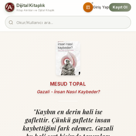
Dijital Kitaplık
Giriş Yap
Kayıt Ol
Kitap Alıntıları ve Dijital Kitaplık
MESUD TOPAL
Gazali - İnsan Nasıl Kaybeder?
"Kaybın en derin hali ise
gaflettir. Çünkü gaflette insan
kaybettiğini fark edemez. Gazali