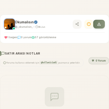
Okumalısın
@_okumalisin_
08 Jun
•
•
1 beğeni
0 yorum
57 görüntülenme
SATIR ARASI NOTLAR
💬
0 Yorum
Yoruma kullanıcı eklemek için
@kullaniciadi
yazmanız yeterlidir.