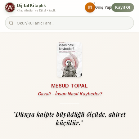
Dijital Kitaplık
Giriş Yap
Kayıt Ol
Kitap Alıntıları ve Dijital Kitaplık
MESUD TOPAL
Gazali - İnsan Nasıl Kaybeder?
"Dünya kalpte büyüdüğü ölçüde, ahiret
küçülür."