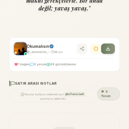
makul gerekçelerle. Bir anda
değil; yavaş yavaş."
Okumalısın
@_okumalisin_
08 Jun
•
•
1 beğeni
0 yorum
59 görüntülenme
SATIR ARASI NOTLAR
💬
0
Yoruma kullanıcı eklemek için
@kullaniciadi
Yorum
yazmanız yeterlidir.