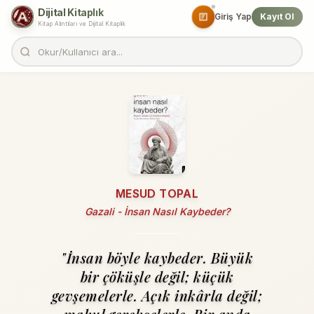
Dijital Kitaplık
Giriş Yap
Kayıt Ol
Kitap Alıntıları ve Dijital Kitaplık
MESUD TOPAL
Gazali - İnsan Nasıl Kaybeder?
"İnsan böyle kaybeder. Büyük
bir çöküşle değil; küçük
gevşemelerle. Açık inkârla değil;