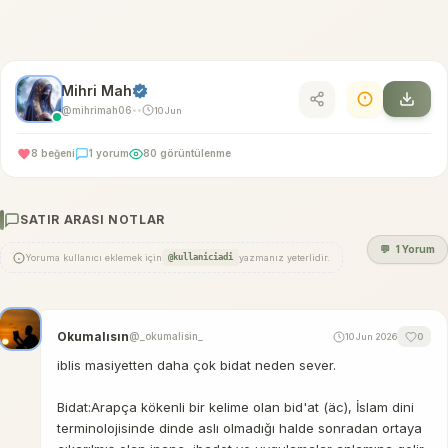
Mihri Mah
@mihrimah06
10 Jun
•
•
8 beğeni
1 yorum
80 görüntülenme
SATIR ARASI NOTLAR
💬
1 Yorum
Yoruma kullanıcı eklemek için
@kullaniciadi
yazmanız yeterlidir.
Okumalısın
@_okumalisin_
10 Jun 2026
0
iblis masiyetten daha çok bidat neden sever.
Bidat:Arapça kökenli bir kelime olan bid'at (äc), İslam dini
terminolojisinde dinde aslı olmadığı halde sonradan ortaya