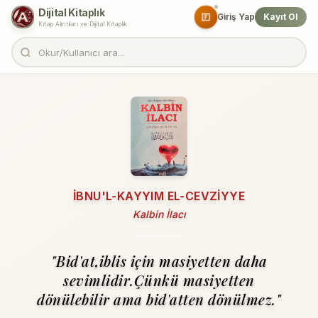
Dijital Kitaplık
Giriş Yap
Kayıt Ol
Kitap Alıntıları ve Dijital Kitaplık
İBNU'L-KAYYIM EL-CEVZIYYE
Kalbin İlacı
"Bid'at,iblis için masiyetten daha
sevimlidir.Çünkü masiyetten
dönülebilir ama bid'atten dönülmez."