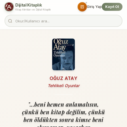
Dijital Kitaplık
Giriş Yap
Kayıt Ol
Kitap Alıntıları ve Dijital Kitaplık
OĞUZ ATAY
Tehlikeli Oyunlar
"...beni he­men anlamalısın,
çünkü ben kitap değilim, çünkü
ben öldük­ten sonra kimse beni