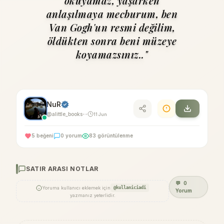
okuyamaz, yaşarken
anlaşılmaya mec­burum, ben
Van Gogh'un resmi değilim,
öldükten sonra beni müzeye
koyamazsınız.."
NuR
@alittle_books
11 Jun
•
•
5 beğeni
0 yorum
83 görüntülenme
SATIR ARASI NOTLAR
💬
0
Yoruma kullanıcı eklemek için
@kullaniciadi
Yorum
yazmanız yeterlidir.