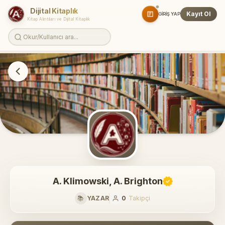
Dijital Kitaplık
Kayıt Ol
GIRIŞ YAP
Kitap Alıntıları ve Dijital Kitaplık
A. Klimowski, A. Brighton
📚
YAZAR
0
Takipçi