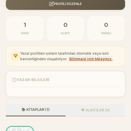
PROFILI DÜZENLE
1
0
0
KITAP
ALINTI
TAKIPÇI
Yazar profilleri sistem tarafından otomatik veya isim
💡
benzerliğinden oluşabiliyor.
Silinmesi için tıklayınız.
YAZAR BILGILERI
📚 KITAPLAR (1)
💬 ALINTILAR (0)