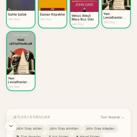
Yeni
Sahte Şafak
Saman Köpekler
Venüs Ateşli
Leviathanlar
Mars Buz Gibi
John Gray
John Gray
Liberalizm
John Gray
John Gray
Sonrası
Düşünceler
Yeni
Leviathanlar:
Liberalizm
John Gray
Sonrası
Düşünceler
İLGILI KONULAR
Tüm Yazarlar →
John Gray sözleri
John Gray alıntıları
John Gray kitapları
📚 Tüm Yazarlar
💕 Aşk Sözleri
🌟 Hayat Sözleri