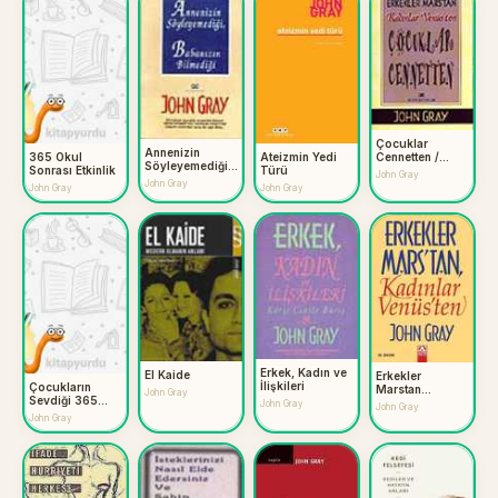
Çocuklar
Annenizin
365 Okul
Ateizmin Yedi
Cennetten /
Söyleyemediği
Sonrası Etkinlik
Türü
Erkekler
John Gray
Babanızın
Mars'tan
John Gray
John Gray
John Gray
Bilmediği
Kadınlar
Venüs'ten
Erkek, Kadın ve
El Kaide
Erkekler
İlişkileri
Çocukların
Marstan
John Gray
Sevdiği 365
Kadınlar
John Gray
John Gray
Yemek
Venüsten
John Gray