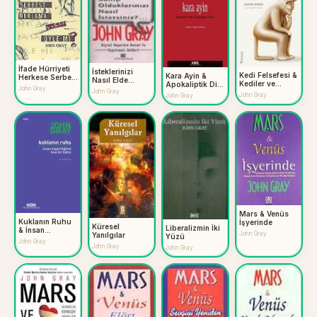
İfade Hürriyeti
İsteklerinizi
Kedi Felsefesi &
Kara Ayin &
Herkese Serbest
Nasıl Elde
Kediler ve
Apokaliptik Din
Reklama Yasak
Edersiniz ve
John Gray
Hayatın Anlamı
John Gray
ve Ütopyanın
Öyle Mi?
John Gray
John Gray
Sahip
Ölümü
Olduklarınızı
Nasıl
İstersiniz?...
Mars & Venüs
Kuklanın Ruhu
İşyerinde
Küresel
Liberalizmin İki
& İnsan
John Gray
Yanılgılar
Yüzü
Özgürlüğüne
John Gray
John Gray
Kısa Bir Bakış
John Gray