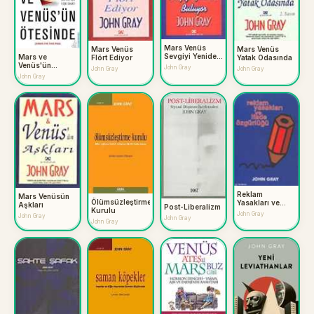
Mars Venüs
Mars Venüs
Mars Venüs
Sevgiyi Yeniden
Mars ve
Flört Ediyor
Yatak Odasında
Buluyor
Venüs'ün
John Gray
John Gray
John Gray
Ötesinde
John Gray
Reklam
Mars Venüsün
Ölümsüzleştirme
Yasakları ve
Aşkları
Post-Liberalizm
Kurulu
İfade Özgürlüğü
John Gray
John Gray
John Gray
John Gray