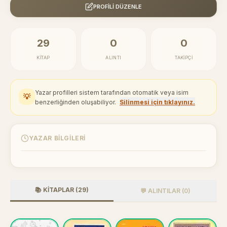
PROFILI DÜZENLE
29
0
0
KITAP
ALINTI
TAKIPÇI
Yazar profilleri sistem tarafından otomatik veya isim
💡
benzerliğinden oluşabiliyor.
Silinmesi için tıklayınız.
YAZAR BILGILERI
📚 KITAPLAR (29)
💬 ALINTILAR (0)