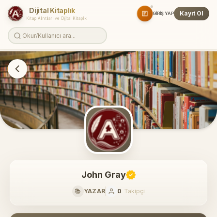
Dijital Kitaplık
Kayıt Ol
GIRIŞ YAP
Kitap Alıntıları ve Dijital Kitaplık
John Gray
📚
YAZAR
0
Takipçi