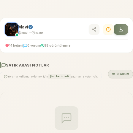
Mavi
@mavi
15 Jun
•
•
14 beğeni
0 yorum
85 görüntülenme
SATIR ARASI NOTLAR
💬
0 Yorum
Yoruma kullanıcı eklemek için
@kullaniciadi
yazmanız yeterlidir.