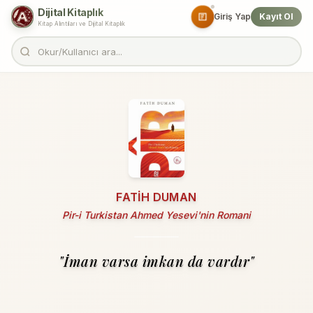
Dijital Kitaplık
Giriş Yap
Kayıt Ol
Kitap Alıntıları ve Dijital Kitaplık
FATIH DUMAN
Pir-i Turkistan Ahmed Yesevi'nin Romani
"İman varsa imkan da vardır"