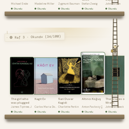
Michael Ende
Madeline Miller
Zygmunt Bauman
Stefan Zweig
John Verdon
Okundu
Okundu
Okundu
Okundu
Okundu
🟢 Raf 3 · Okundu (34/100)
The girl who
Kagit Ev
Sari Duvar
Altıncı Koğuş
The Grapes of
was plugged
Kagidi
Wrath
James Tiptree, J
Carlos Maria Dom
Charlotte Perkin
Anton Pavloviç Ç
John Steinbeck
Okundu
Okundu
Okundu
Okundu
Okundu