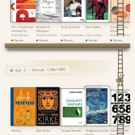
Pir-i Turkistan
İki Şehrin
Suç ve Ceza
Kızıl Veba
Çürümenin
Ahmed Ye
Hikayesi
Kitabı
Fatih Duman
Charles Dickens
Fyodor Dostoyevs
Jack London
Emil Michel Cior
Okundu
Okundu
Okundu
Okundu
Okundu
🟢 Raf 2 · Okundu (100/100)
Momo
Ben Kirke
Yasam Sanati
Olağanüstü Bir
Aklindan Bir
Gece
Sayi Tut