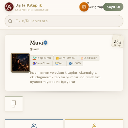
Dijital Kitaplık
Giriş Yap
Kayıt Ol
Kitap Alıntıları ve Dijital Kitaplık
Mavi
234
kitap
@mavi
Kitap Kurdu
Alıntı Ustası
Sadık Okur
Gece Okuru
Okur
İlk 1000
İnsanı ısıran ve sokan kitapları okumalıyız,
okuduğumuz kitap bir yumruk indirerek bizi
uyandırmıyorsa ne işe yarar!
1K