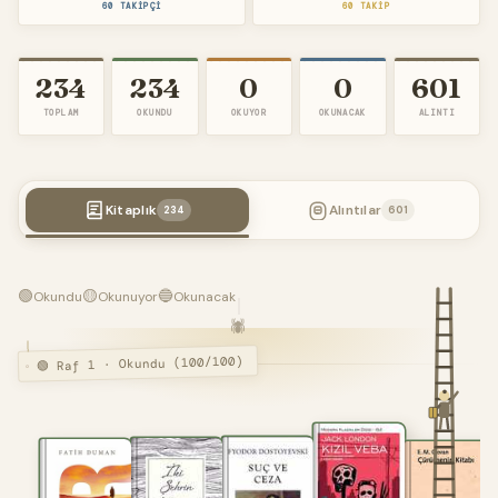
60 TAKIPÇI
60 TAKIP
234
234
0
0
601
TOPLAM
OKUNDU
OKUYOR
OKUNACAK
ALINTI
Kitaplık
Alıntılar
234
601
🟢
🟡
🔵
Okundu
Okunuyor
Okunacak
🕷️
🟢 Raf 1 · Okundu (100/100)